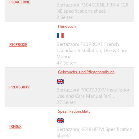
P304CERNE
Bertazzoni P304CERNE P30 4 CER
NE specifications sheet,
2 Seiten
Handbuch
Bertazzoni F30PROXE French
F30PROXE
Canadian Installation, Use & Care
Manual,
47 Seiten
Gebrauchs- und Pflegehandbuch
PROFS30XV
Bertazzoni PROFS30XV Installation
Use and Care Manual [en] ,
27 Seiten
Spezifikationsblatt
IRF36X
Bertazzoni KC48HERVI Specification
Sheet,