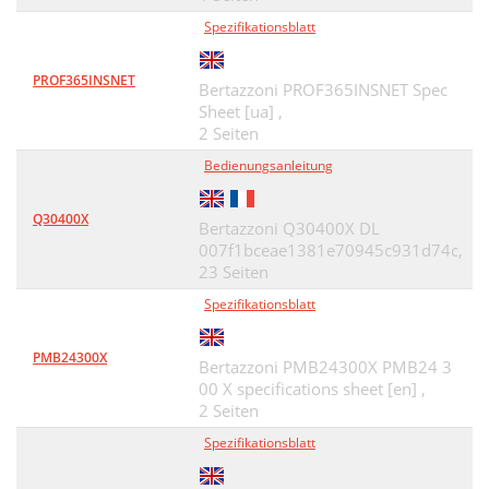
Spezifikationsblatt
PROF365INSNET
Bertazzoni PROF365INSNET Spec
Sheet [ua] ,
2 Seiten
Bedienungsanleitung
Q30400X
Bertazzoni Q30400X DL
007f1bceae1381e70945c931d74c,
23 Seiten
Spezifikationsblatt
PMB24300X
Bertazzoni PMB24300X PMB24 3
00 X specifications sheet [en] ,
2 Seiten
Spezifikationsblatt