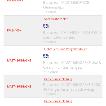
MASFS30XV
Bertazzoni MAST365DFMXE
Cleaning tips,
1 Seiten
Spezifikationsblatt
PM24400X
Bertazzoni PM24400X PM24 4 00 X
specifications sheet,
2 Seiten
Gebrauchs- und Pflegehandbuch
MAST486GGASXE
Bertazzoni MAST486GGASXE Use &
Care of Full Gas Ranges,
22 Seiten
Bedienungsanleitung
Bertazzoni MAST486GGASXE 3280
MAST486GGASXE
48 Ranges Installation drawings,
1 Seiten
Bedienungsanleitung