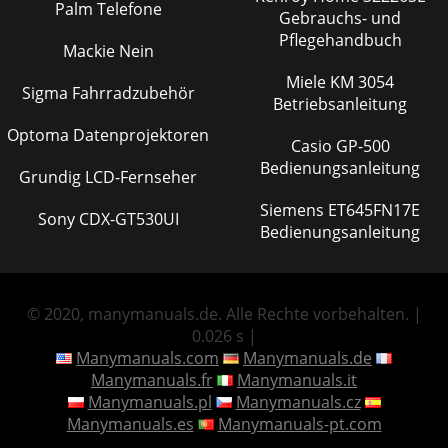
Palm Telefone
Gebrauchs- und
Pflegehandbuch
Mackie Nein
Miele KM 3054
Sigma Fahrradzubehör
Betriebsanleitung
Optoma Datenprojektoren
Casio GP-500
Bedienungsanleitung
Grundig LCD-Fernseher
Siemens ET645FN17E
Sony CDX-GT530UI
Bedienungsanleitung
© 2020, manymanuals.de. Alle Rechte vorbehalten. |
0.026 s |
Manymanuals.com
Manymanuals.de
Manymanuals.fr
Manymanuals.it
Manymanuals.pl
Manymanuals.cz
Manymanuals.es
Manymanuals-pt.com