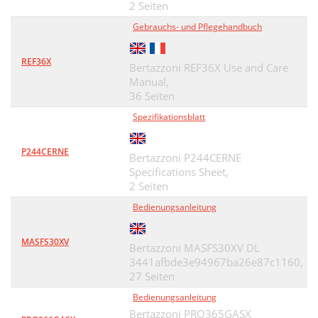
2 Seiten
Gebrauchs- und Pflegehandbuch
REF36X
Bertazzoni REF36X Use and Care
Manual,
36 Seiten
Spezifikationsblatt
P244CERNE
Bertazzoni P244CERNE
Specifications Sheet,
2 Seiten
Bedienungsanleitung
MASFS30XV
Bertazzoni MASFS30XV DL
3441afbde3e94967ba26e87c1160,
27 Seiten
Bedienungsanleitung
Bertazzoni PRO365GASX