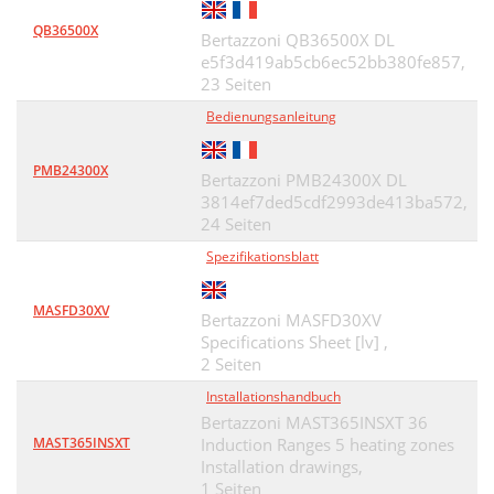
QB36500X
Bertazzoni QB36500X DL
e5f3d419ab5cb6ec52bb380fe857,
23 Seiten
Bedienungsanleitung
PMB24300X
Bertazzoni PMB24300X DL
3814ef7ded5cdf2993de413ba572,
24 Seiten
Spezifikationsblatt
MASFD30XV
Bertazzoni MASFD30XV
Specifications Sheet [lv] ,
2 Seiten
Installationshandbuch
Bertazzoni MAST365INSXT 36
MAST365INSXT
Induction Ranges 5 heating zones
Installation drawings,
1 Seiten