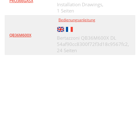
PRO366GASX
Installation Drawings,
1 Seiten
Bedienungsanleitung
QB36M600X
Bertazzoni QB36M600X DL
54af90cc8300f72f3d18c9567fc2,
24 Seiten