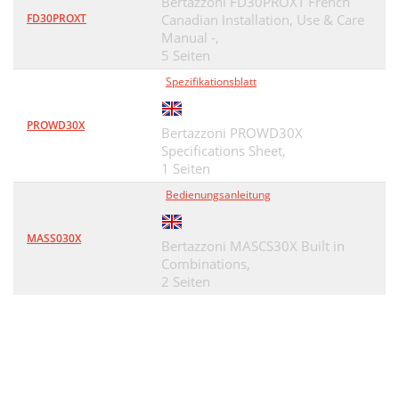
Bertazzoni FD30PROXT French
FD30PROXT
Canadian Installation, Use & Care
Manual -,
5 Seiten
Spezifikationsblatt
PROWD30X
Bertazzoni PROWD30X
Specifications Sheet,
1 Seiten
Bedienungsanleitung
MASS030X
Bertazzoni MASCS30X Built in
Combinations,
2 Seiten