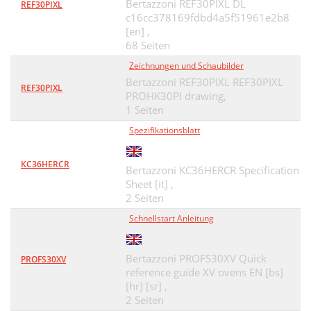
Bertazzoni REF30PIXL DL
REF30PIXL
c16cc378169fdbd4a5f51961e2b8
[en] ,
68 Seiten
Zeichnungen und Schaubilder
Bertazzoni REF30PIXL REF30PIXL
REF30PIXL
PROHK30PI drawing,
1 Seiten
Spezifikationsblatt
KC36HERCR
Bertazzoni KC36HERCR Specification
Sheet [it] ,
2 Seiten
Schnellstart Anleitung
Bertazzoni PROFS30XV Quick
PROFS30XV
reference guide XV ovens EN [bs]
[hr] [sr] ,
2 Seiten