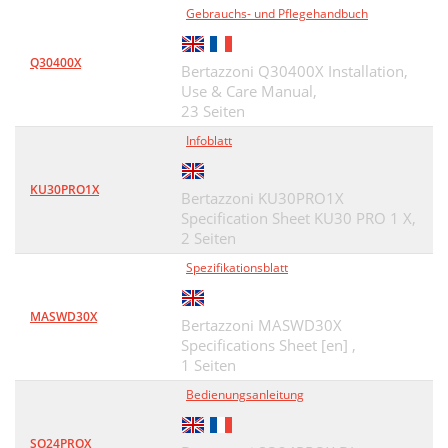
Gebrauchs- und Pflegehandbuch
Q30400X
Bertazzoni Q30400X Installation,
Use & Care Manual,
23 Seiten
Infoblatt
KU30PRO1X
Bertazzoni KU30PRO1X
Specification Sheet KU30 PRO 1 X,
2 Seiten
Spezifikationsblatt
MASWD30X
Bertazzoni MASWD30X
Specifications Sheet [en] ,
1 Seiten
Bedienungsanleitung
SO24PROX