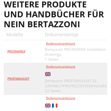
WEITERE PRODUKTE
UND HANDBÜCHER FÜR
NEIN BERTAZZONI
Modelle
Dokumententyp
Bedienungsanleitung
Bertazzoni PRO304INSX Installation
PRO304INSX
Drawings,
1 Seiten
Bedienungsanleitung
PROF366GASXT
Bertazzoni PROF366GASXT DL
2d94dbc749b29b228356b64e2a84,
22 Seiten
Bedienungsanleitung