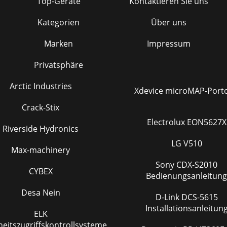
Top-Geräte
Kontaktieren Sie uns
Kategorien
Über uns
Marken
Impressum
Privatsphäre
Arctic Industries
Xdevice microMAP-Port
Crack-Stix
Electrolux EON5627X
Riverside Hydronics
LG V510
Max-machinery
Sony CDX-S2010
CYBEX
Bedienungsanleitung
Desa Nein
D-Link DCS-5615
Installationsanleitun
ELK
heitszugriffskontrollsysteme