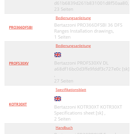
d61b6839d261b831001d8f50aa80,
23 Seiten
Bedienungsanleitung
Bertazzoni PRO366DFSBI 36 DFS
PRO366DFSBI
Ranges Installation drawings,
1 Seiten
Bedienungsanleitung
Bertazzoni PROFS30XV DL
PROFS30XV
a68df16bc0d3ffe9fddf3c727e0c [sk]
,
27 Seiten
Spezifikationsblatt
KOTR30XT
Bertazzoni KOTR30XT KOTR30XT
Specifications sheet [sk] ,
2 Seiten
Handbuch