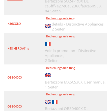
Bertazzoni SO24PROX DL
ca6fff7e27e0e62360fa8ca60953,
84 Seiten
Bedienungsanleitung
K36CONX
details - Distinctive Appliances,
2 Seiten
Bedienungsanleitung
K48 HER X/01 s
Voir la promotion - Distinctive
Appliances,
2 Seiten
Bedienungsanleitung
QB30400X
Bertazzoni MASCS30X User manual,
1 Seiten
Bedienungsanleitung
QB30400X
Bertazzoni QB30400X DL