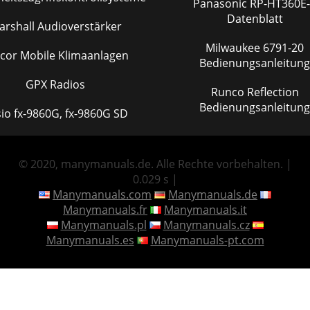
Panasonic RP-HT360E-S
Datenblatt
arshall Audioverstärker
Milwaukee 6791-20
or Mobile Klimaanlagen
Bedienungsanleitung
GPX Radios
Runco Reflection
Bedienungsanleitung
io fx-9860G, fx-9860G SD
© 2020, manymanuals.de. Alle Rechte vorbehalten. |
0.029 s |
Manymanuals.com
Manymanuals.de
Manymanuals.fr
Manymanuals.it
Manymanuals.pl
Manymanuals.cz
Manymanuals.es
Manymanuals-pt.com