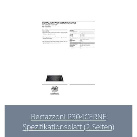
Bertazzoni P304CERNE
Spezifikationsblatt (2 Seiten)