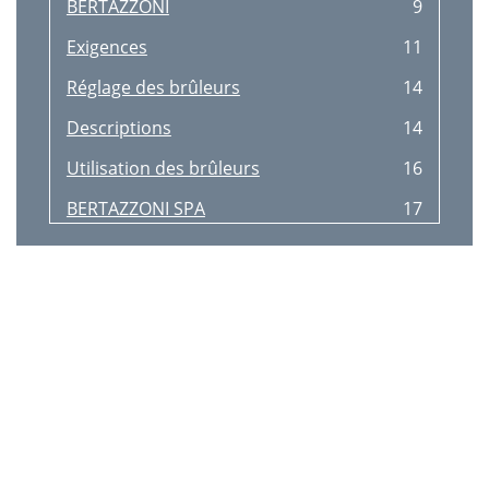
BERTAZZONI
9
Exigences
11
Réglage des brûleurs
14
Descriptions
14
Utilisation des brûleurs
16
BERTAZZONI SPA
17
Fig.15
20
20