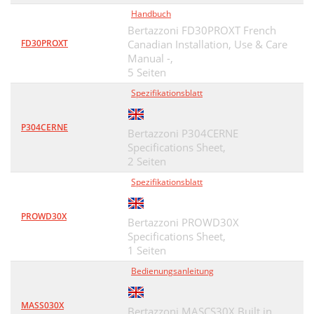
Handbuch
Bertazzoni FD30PROXT French
FD30PROXT
Canadian Installation, Use & Care
Manual -,
5 Seiten
Spezifikationsblatt
P304CERNE
Bertazzoni P304CERNE
Specifications Sheet,
2 Seiten
Spezifikationsblatt
PROWD30X
Bertazzoni PROWD30X
Specifications Sheet,
1 Seiten
Bedienungsanleitung
MASS030X
Bertazzoni MASCS30X Built in