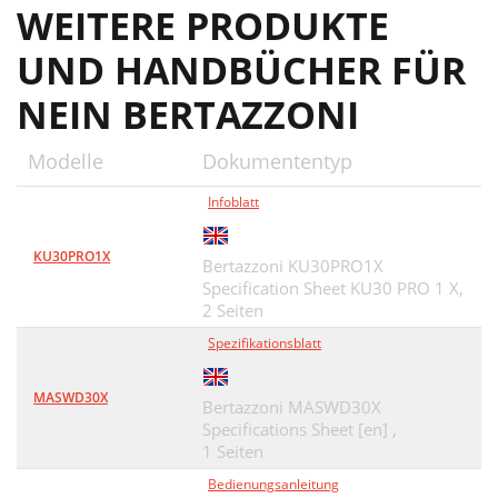
WEITERE PRODUKTE
UND HANDBÜCHER FÜR
NEIN BERTAZZONI
Modelle
Dokumententyp
Infoblatt
KU30PRO1X
Bertazzoni KU30PRO1X
Specification Sheet KU30 PRO 1 X,
2 Seiten
Spezifikationsblatt
MASWD30X
Bertazzoni MASWD30X
Specifications Sheet [en] ,
1 Seiten
Bedienungsanleitung