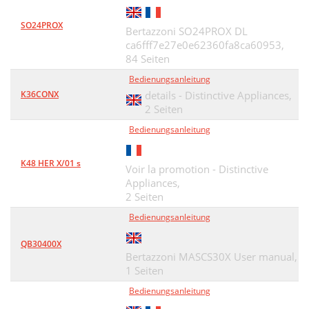
SO24PROX
Bertazzoni SO24PROX DL
ca6fff7e27e0e62360fa8ca60953,
84 Seiten
Bedienungsanleitung
K36CONX
details - Distinctive Appliances,
2 Seiten
Bedienungsanleitung
K48 HER X/01 s
Voir la promotion - Distinctive
Appliances,
2 Seiten
Bedienungsanleitung
QB30400X
Bertazzoni MASCS30X User manual,
1 Seiten
Bedienungsanleitung