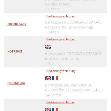
Combinations,
2 Seiten
Bedienungsanleitung
Bertazzoni PRO304GASX 30 GAS
PRO304GASX
Ranges Installation drawings,
1 Seiten
Bedienungsanleitung
KOTR30XT
Bertazzoni KOTR30XT KOTR30XT
installation drawing,
1 Seiten
Bedienungsanleitung
QB36M500X
Bertazzoni QB36M500X DL
623399ff096a76edeb7b0963f291,
24 Seiten
Bedienungsanleitung