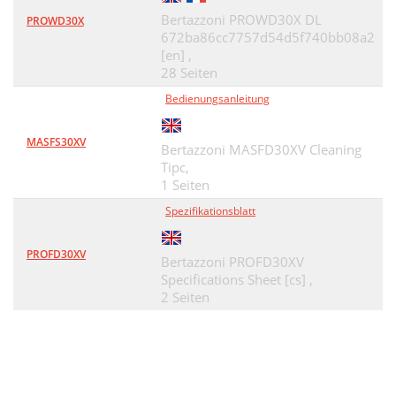
Bertazzoni PROWD30X DL
PROWD30X
672ba86cc7757d54d5f740bb08a2
[en] ,
28 Seiten
Bedienungsanleitung
MASFS30XV
Bertazzoni MASFD30XV Cleaning
Tipc,
1 Seiten
Spezifikationsblatt
PROFD30XV
Bertazzoni PROFD30XV
Specifications Sheet [cs] ,
2 Seiten