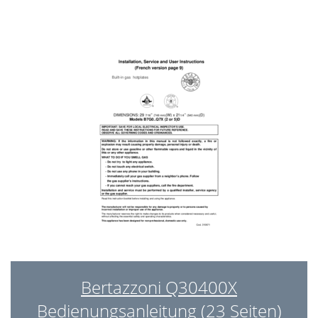
Bertazzoni Q30400X
Bedienungsanleitung (23 Seiten)