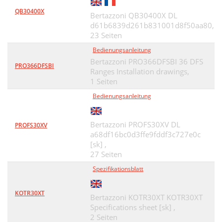
QB30400X
Bertazzoni QB30400X DL
d61b6839d261b831001d8f50aa80,
23 Seiten
Bedienungsanleitung
Bertazzoni PRO366DFSBI 36 DFS
PRO366DFSBI
Ranges Installation drawings,
1 Seiten
Bedienungsanleitung
Bertazzoni PROFS30XV DL
PROFS30XV
a68df16bc0d3ffe9fddf3c727e0c
[sk] ,
27 Seiten
Spezifikationsblatt
KOTR30XT
Bertazzoni KOTR30XT KOTR30XT
Specifications sheet [sk] ,
2 Seiten