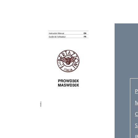
C
S
I