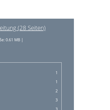
tung (28 Seiten)
e: 0.61 MB |
1
1
2
3
3