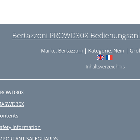
Bertazzoni PROWD30X Bedienungsanlei
Marke:
Bertazzoni
| Kategorie:
Nein
| Größ
Inhaltsverzeichnis
PROWD30X
MASWD30X
ontents
afety Information
MPORTANT SAFEGUARDS