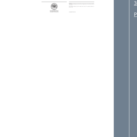
3
I
P
B