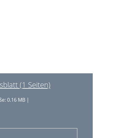
14
15
16
18
18
19
20
latt (1 Seiten)
21
e: 0.16 MB |
22
23
23
23