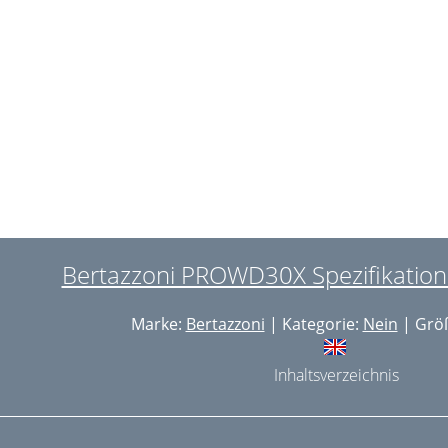
onsignes de sécurité
écurité générale
nstructions de sécurité
omposants principaux
rincipe de fonctionnement
tilisation
apacité de charge
Bertazzoni PROWD30X Spezifikationsb
ettoyage et entretien
Marke:
Bertazzoni
| Kategorie:
Nein
| Größ
aractéristiques techniques
vant l'installation
Inhaltsverzeichnis
nstallation
ranchement électrique