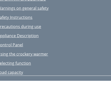
arnings on general safety
afety Instructions
recautions during use
ppliance Description
ontrol Panel
sing the crockery warmer
electing function
oad capacity
leaning and Maintenance
echnical characteristics
nstallation instructions
ommaire