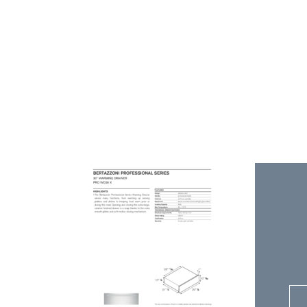
C
S
I
C
P
U
C
N
C
A
I
B