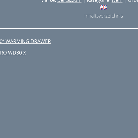
Marke:
Bertazzoni
| Kategorie:
Nein
| Größ
Inhaltsverzeichnis
0” WARMING DRAWER
RO WD30 X