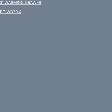
0” WARMING DRAWER
nstallation / Installation
RO WD30 X
ERTAZZONI Distributor List