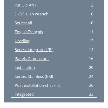
IMPORTANT
2
(1/8”) allen wrench
6
Series: All
10
EnglishFrançais
11
Levelling
12
Series: Integrated (BI)
14
Panels Dimensions
16
Installation
20
Series: Stainless (BKI)
24
Post installation checklist
26
Integrated
33
Inox Integrated
33