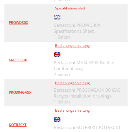
Spezifikationsblatt
PROWD30X
Bertazzoni PROWD30X
Specifications Sheet,
1 Seiten
Bedienungsanleitung
MASS030X
Bertazzoni MASCS30X Built in
Combinations,
2 Seiten
Bedienungsanleitung
Bertazzoni PRO304GASX 30 GAS
PRO304GASX
Ranges Installation drawings,
1 Seiten
Bedienungsanleitung
KOTR30XT
Bertazzoni KOTR30XT KOTR30XT