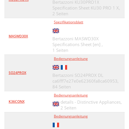
Bertazzoni KU30PRO1X
Specification Sheet KU30 PRO 1 X,
2 Seiten
Spezifikationsblatt
MASWD30X
Bertazzoni MASWD30X
Specifications Sheet [en] ,
1 Seiten
Bedienungsanleitung
SO24PROX
Bertazzoni SO24PROX DL
ca6fff7e27e0e62360fa8ca60953,
84 Seiten
Bedienungsanleitung
K36CONX
details - Distinctive Appliances,
2 Seiten
Bedienungsanleitung