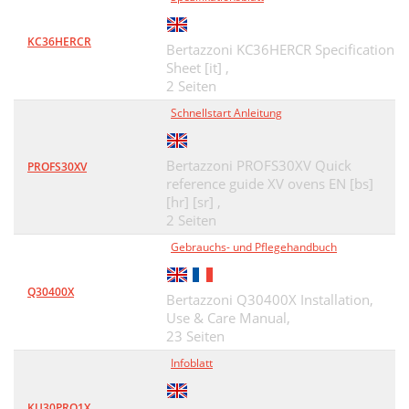
KC36HERCR
Bertazzoni KC36HERCR Specification
Sheet [it] ,
2 Seiten
Schnellstart Anleitung
Bertazzoni PROFS30XV Quick
PROFS30XV
reference guide XV ovens EN [bs]
[hr] [sr] ,
2 Seiten
Gebrauchs- und Pflegehandbuch
Q30400X
Bertazzoni Q30400X Installation,
Use & Care Manual,
23 Seiten
Infoblatt
KU30PRO1X