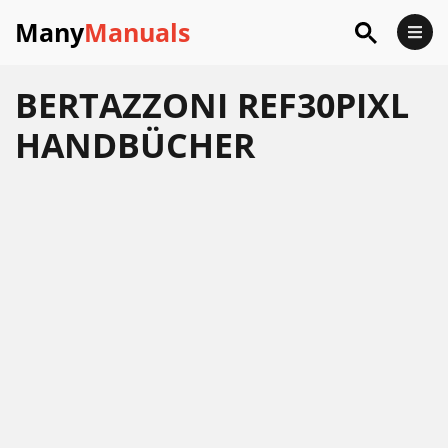
Many
Manuals
BERTAZZONI REF30PIXL
HANDBÜCHER