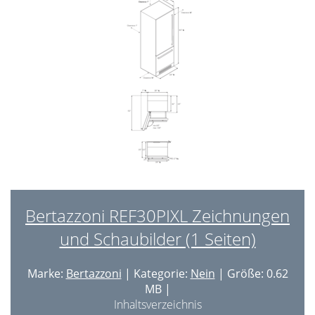
Bertazzoni REF30PIXL Zeichnungen
und Schaubilder (1 Seiten)
Marke:
Bertazzoni
| Kategorie:
Nein
| Größe: 0.62
MB |
Inhaltsverzeichnis