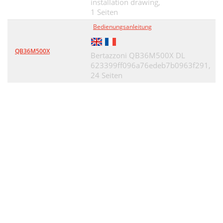
installation drawing,
1 Seiten
Bedienungsanleitung
QB36M500X
Bertazzoni QB36M500X DL
623399ff096a76edeb7b0963f291,
24 Seiten