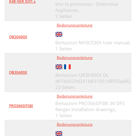
K48 HER X/01 s
Voir la promotion - Distinctive
Appliances,
2 Seiten
Bedienungsanleitung
QB30400X
Bertazzoni MASCS30X User manual,
1 Seiten
Bedienungsanleitung
QB30400X
Bertazzoni QB30400X DL
d61b6839d261b831001d8f50aa80,
23 Seiten
Bedienungsanleitung
Bertazzoni PRO366DFSBI 36 DFS
PRO366DFSBI
Ranges Installation drawings,
1 Seiten
Bedienungsanleitung