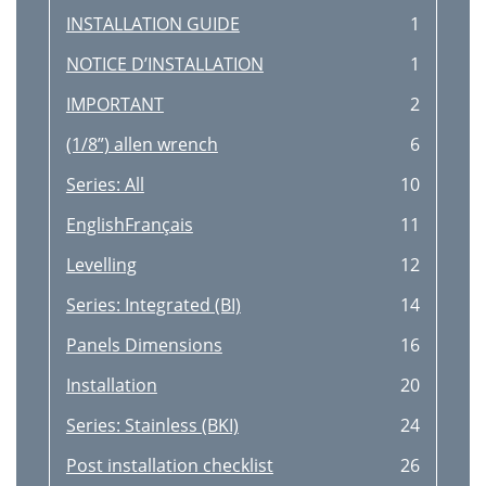
INSTALLATION GUIDE
1
NOTICE D’INSTALLATION
1
IMPORTANT
2
(1/8”) allen wrench
6
Series: All
10
EnglishFrançais
11
Levelling
12
Series: Integrated (BI)
14
Panels Dimensions
16
Installation
20
Series: Stainless (BKI)
24
Post installation checklist
26