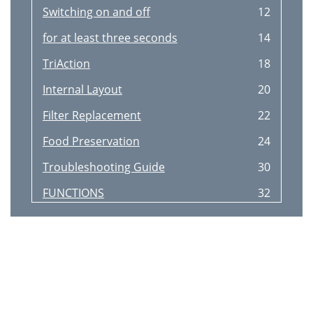
Switching on and off
12
for at least three seconds
14
TriAction
18
Internal Layout
20
Filter Replacement
22
Food Preservation
24
Troubleshooting Guide
30
FUNCTIONS
32
SETTINGS
33
Respect de l’environnement
38
Installation
40
Avant de commencer
42