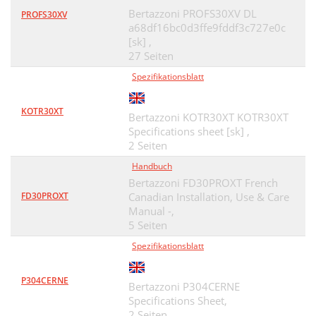
Bertazzoni PROFS30XV DL
PROFS30XV
a68df16bc0d3ffe9fddf3c727e0c
[sk] ,
27 Seiten
Spezifikationsblatt
KOTR30XT
Bertazzoni KOTR30XT KOTR30XT
Specifications sheet [sk] ,
2 Seiten
Handbuch
Bertazzoni FD30PROXT French
FD30PROXT
Canadian Installation, Use & Care
Manual -,
5 Seiten
Spezifikationsblatt
P304CERNE
Bertazzoni P304CERNE
Specifications Sheet,
2 Seiten