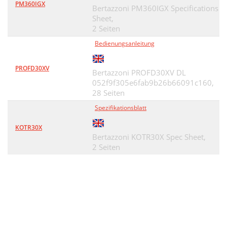
PM360IGX
Bertazzoni PM360IGX Specifications
Sheet,
2 Seiten
Bedienungsanleitung
PROFD30XV
Bertazzoni PROFD30XV DL
052f9f305e6fab9b26b66091c160,
28 Seiten
Spezifikationsblatt
KOTR30X
Bertazzoni KOTR30X Spec Sheet,
2 Seiten