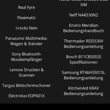
SIM
Real Fyre
Neff N44D30N2
Flowmatic
Enviro Meridian
I-rocks Nein
Bedienungshandbuch
Panasonic Multimedia-
Thermador RDDS30V
Wagen & Ständer
Bedienungsanleitung
Sony Bluetooth-
Bosch B11CB50SSS
Musikempfänger
Spezifikationen
Lenovo Drucken &
Samsung RT46H5501SL
Scannen
Bedienungsanleitung
Targus Bildschirmschoner
KitchenAid KRAV
Bedienungsanleitung
Electrolux EOP601X