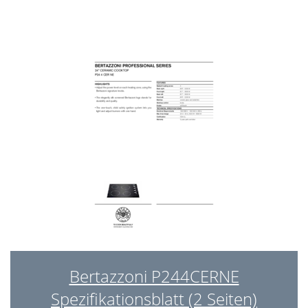
Bertazzoni P244CERNE
Spezifikationsblatt (2 Seiten)