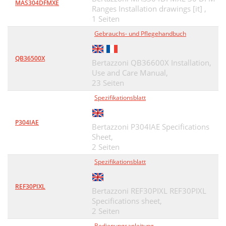
MAS304DFMXE
Ranges Installation drawings [it] ,
1 Seiten
Gebrauchs- und Pflegehandbuch
QB36500X
Bertazzoni QB36600X Installation,
Use and Care Manual,
23 Seiten
Spezifikationsblatt
P304IAE
Bertazzoni P304IAE Specifications
Sheet,
2 Seiten
Spezifikationsblatt
REF30PIXL
Bertazzoni REF30PIXL REF30PIXL
Specifications sheet,
2 Seiten
Bedienungsanleitung