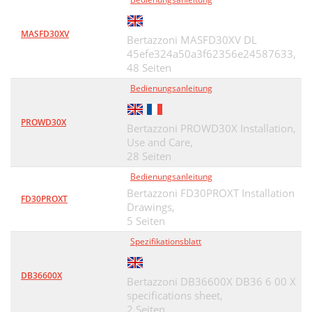
MASFD30XV
Bertazzoni MASFD30XV DL
45efe324a50a3f62356e24587633,
48 Seiten
Bedienungsanleitung
PROWD30X
Bertazzoni PROWD30X Installation,
Use and Care,
28 Seiten
Bedienungsanleitung
Bertazzoni FD30PROXT Installation
FD30PROXT
Drawings,
5 Seiten
Spezifikationsblatt
DB36600X
Bertazzoni DB36600X DB36 6 00 X
specifications sheet,
2 Seiten