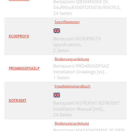
Bertazzoni QB36M600X DL
54af90cc8300f72f3d18c9567fc2,
24 Seiten
Spezifikationen
KU30PRO1X
Bertazzoni KU30PRO1X
Specifications,
2 Seiten
Bedienungsanleitung
Bertazzoni PRO486GDFSAZ
PRO486GDFSAZLP
Installation Drawings [sv] ,
1 Seiten
Installationshandbuch
KOTR30XT
Bertazzoni KOTR30XT KOTR30XT
Installation Manual [mk] ,
24 Seiten
Bedienungsanleitung
Bertazzoni MAS304DFMXE 30 DFM