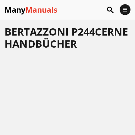
Many
Manuals
BERTAZZONI P244CERNE
HANDBÜCHER