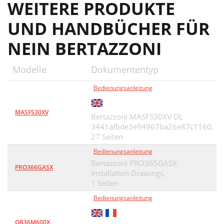
WEITERE PRODUKTE
UND HANDBÜCHER FÜR
NEIN BERTAZZONI
Modelle
Dokumententyp
Bedienungsanleitung
MASFS30XV
Bertazzoni MASFS30XV DL
3441afbde3e94967ba26e87c1160,
27 Seiten
Bedienungsanleitung
Bertazzoni PRO365GASX
PRO366GASX
Installation Drawings,
1 Seiten
Bedienungsanleitung
QB36M600X