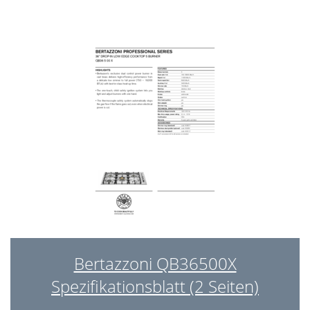
Bertazzoni QB36500X
Spezifikationsblatt (2 Seiten)