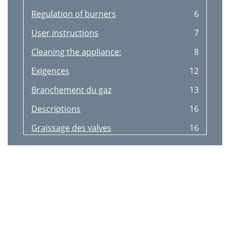
Regulation of burners
6
User instructions
7
Cleaning the appliance:
8
Exigences
12
Branchement du gaz
13
Descriptions
16
Graissage des valves
16
Utilisation des brûleurs
17
BERTAZZONI SPA
19
Fig.15
22
Fig.17
23
23