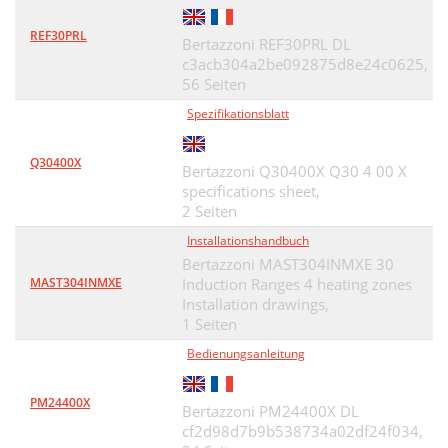
REF30PRL
Bertazzoni REF30PRL DL
c3acb304a2be092875d8e24c0625,
56 Seiten
Spezifikationsblatt
Q30400X
Bertazzoni Q30400X Q30 4 00 X
specifications sheet,
2 Seiten
Installationshandbuch
Bertazzoni MAST304INMXE 30
MAST304INMXE
Induction Ranges 4 heating zones
Installation drawings,
1 Seiten
Bedienungsanleitung
PM24400X
Bertazzoni PM24400X DL
cf2d98d7b9b538734a02df24f034,