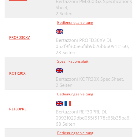
Bertazzoni PM360IGX Specifications
Sheet,
2 Seiten
Bedienungsanleitung
PROFD30XV
Bertazzoni PROFD30XV DL
052f9f305e6fab9b26b66091c160,
28 Seiten
Spezifikationsblatt
KOTR30X
Bertazzoni KOTR30X Spec Sheet,
2 Seiten
Bedienungsanleitung
REF30PRL
Bertazzoni REF30PRL DL
0093f029dbd055f5178c66b35ba6,
68 Seiten
Bedienungsanleitung