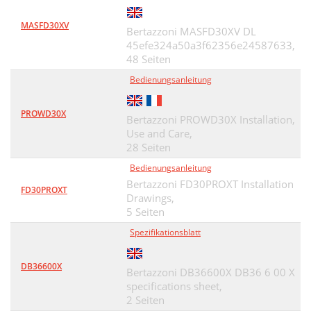
MASFD30XV
Bertazzoni MASFD30XV DL
45efe324a50a3f62356e24587633,
48 Seiten
Bedienungsanleitung
PROWD30X
Bertazzoni PROWD30X Installation,
Use and Care,
28 Seiten
Bedienungsanleitung
Bertazzoni FD30PROXT Installation
FD30PROXT
Drawings,
5 Seiten
Spezifikationsblatt
DB36600X
Bertazzoni DB36600X DB36 6 00 X
specifications sheet,
2 Seiten