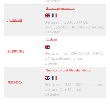
24 Seiten
Bedienungsanleitung
QB36600X
Bertazzoni QB36600X DL
85785afe5bb31f03f468731440bb,
23 Seiten
Infoblatt
KU48PRO2X
Bertazzoni KU48PRO2X KU48 PRO
2 X Specification Sheet,
2 Seiten
Gebrauchs- und Pflegehandbuch
PM24400X
Bertazzoni PM24400X Installation,
Use and Care Manual,
24 Seiten