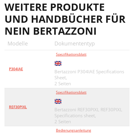
WEITERE PRODUKTE
UND HANDBÜCHER FÜR
NEIN BERTAZZONI
Modelle
Dokumententyp
Spezifikationsblatt
P304IAE
Bertazzoni P304IAE Specifications
Sheet,
2 Seiten
Spezifikationsblatt
REF30PIXL
Bertazzoni REF30PIXL REF30PIXL
Specifications sheet,
2 Seiten
Bedienungsanleitung