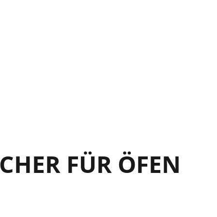
21
22
23
24
CHER FÜR ÖFEN