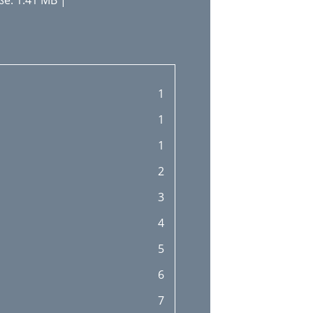
e: 1.41 MB |
1
1
1
2
3
4
5
6
7