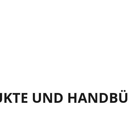
IMPLE MAINTENANCE
 Simple maintenance
TROUBLESHOOTING
WO YEAR LIMITED WARRANTY
UKTE UND HANDBÜ