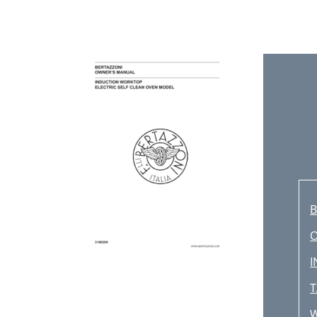
A
B
A
S
C
A
/
/
B
É
D
M
T
A