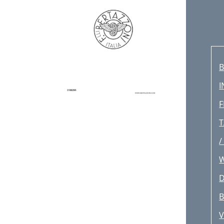
B
I
F
T
/
D
B
V