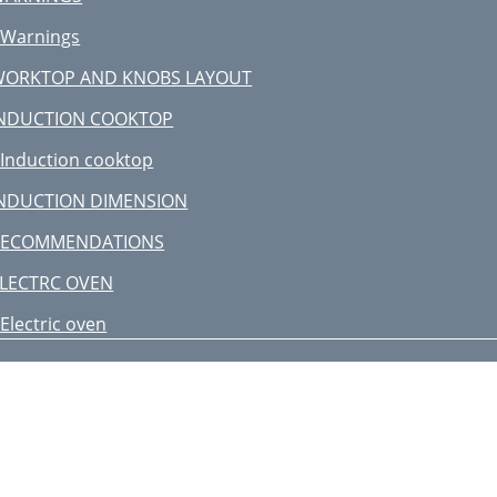
SPACE DE DÉGAGEMENT
 Warnings
RÉPARATION DE LA VENTILATION
WORKTOP AND KNOBS LAYOUT
PÉCIFICATIONS
INDUCTION COOKTOP
VANT L'INSTALLATION
 Induction cooktop
TIQUETTE SIGNALÉTIQUE
NDUCTION DIMENSION
VERTISSEMENTS
RECOMMENDATIONS
 Modèles
LECTRC OVEN
ABLE DES MATIÈRES
 Electric oven
ANUEL D'INSTALLATION
ELF-CLEANING
WARNING:
lectric oven
EEPING YOUR BERTAZZONI CLEAN