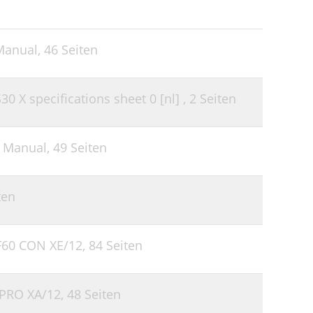
Manual,
46 Seiten
 X specifications sheet 0 [nl] ,
2 Seiten
s Manual,
49 Seiten
ten
F60 CON XE/12,
84 Seiten
 PRO XA/12,
48 Seiten