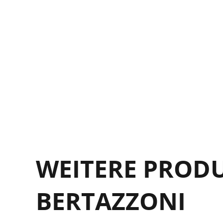
S
/
T
WEITERE PROD
BERTAZZONI