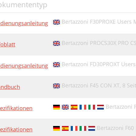
okumententyp
Bertazzoni F30PROXE Users 
dienungsanleitung
Bertazzoni PROCS30X PRO CS30
foblatt
Bertazzoni FD30PROXT User
dienungsanleitung
Bertazzoni F45 CON XT,
8 Sei
andbuch
Bertazzoni 
ezifikationen
Bertazzoni F60
ezifikationen