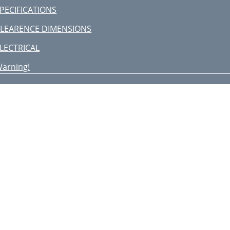
PECIFICATIONS
LEARENCE DIMENSIONS
LECTRICAL
arning!
lectrical grounding
 Electrical connection
 Wiring diagram
NOT USED
NSTALLATION
 Installation
NTI/TILT CHAIN
ttention: