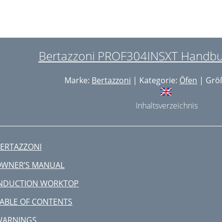
NTI-TIP BRACKETS
ERTAZZONI SERVICE
SSISTANCE BERTAZZONI
Bertazzoni PROF304INSXT Handbuc
UPPORTS ANTI-BASCULEMENT
Marke:
Bertazzoni
| Kategorie:
Öfen
| Größ
HAÎNE ANTI-BASCULEMENT
ttention :
Inhaltsverzeichnis
 Schéma de câblage
 Raccordement électrique
ERTAZZONI
LECTRICITÉ
OWNER’S MANUAL
ANGER !
INDUCTION WORKTOP
ise à la terre
ABLE OF CONTENTS
ttention
WARNINGS