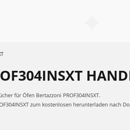
XT
ROF304INSXT HAN
cher für Öfen Bertazzoni PROF304INSXT.
PROF304INSXT zum kostenlosen herunterladen nach D