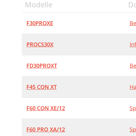
Modelle
D
F30PROXE
Be
PROCS30X
In
FD30PROXT
Be
F45 CON XT
H
F60 CON XE/12
Sp
F60 PRO XA/12
Sp