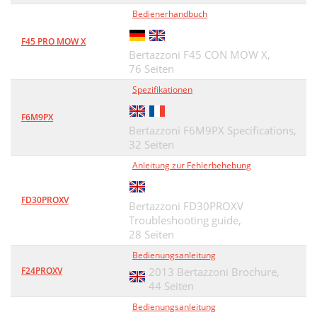
Bedienerhandbuch
F45 PRO MOW X
Bertazzoni F45 CON MOW X,
76 Seiten
Spezifikationen
F6M9PX
Bertazzoni F6M9PX Specifications,
32 Seiten
Anleitung zur Fehlerbehebung
FD30PROXV
Bertazzoni FD30PROXV
Troubleshooting guide,
28 Seiten
Bedienungsanleitung
F24PROXV
2013 Bertazzoni Brochure,
44 Seiten
Bedienungsanleitung