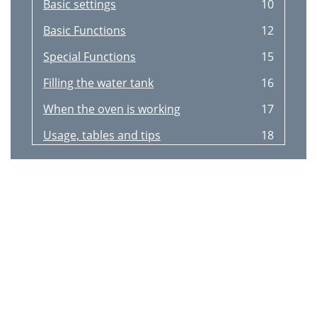
Basic settings
10
Basic Functions
12
Special Functions
15
Filling the water tank
16
When the oven is working
17
Usage, tables and tips
18
Cooking with the Broiler
23
Cooking with Convection
24
Care and maintenance
26
Oven cleaning
29
Technical characteristics
31
Installation instructions
32