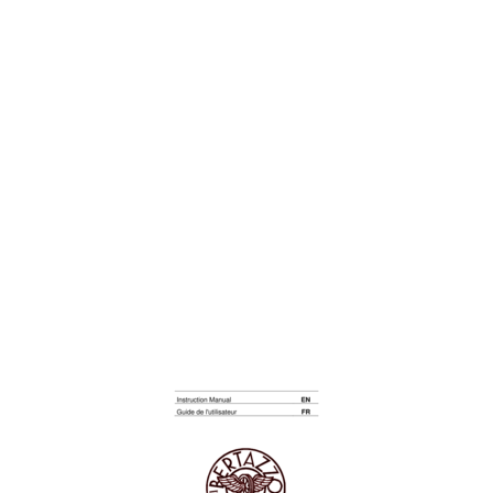
Sommaire
35
Consignes de sécurité
37
Instructions de sécurité
40
Description du four
41
Réglages de base
43
Fonctions de base
46
Fonctions spéciales
49
Alimentation en eau
50
Tableaux et conseils
52
Cuisiner au gril
57
Cuisiner au L’Air Chaud
58
Entretien
60
Nettoyage et entretien
62