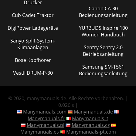
Drucker
Canon CA-30
Cub Cadet Traktor
Bedienungsanleitung
DigiPower Ladegeräte
YURBUDS Inspire 100
Women Handbuch
Sanyo Split-System-
Klimaanlagen
Sentry Sentry 2.0
Betriebsanleitung
Bose Kopfhörer
Samsung SM-T561
Vestil DRUM-P-30
Bedienungsanleitung
© 2020, manymanuals.de. Alle Rechte vorbehalten. |
0.026 s |
Manymanuals.com
Manymanuals.de
Manymanuals.fr
Manymanuals.it
Manymanuals.pl
Manymanuals.cz
Manymanuals.es
Manymanuals-pt.com