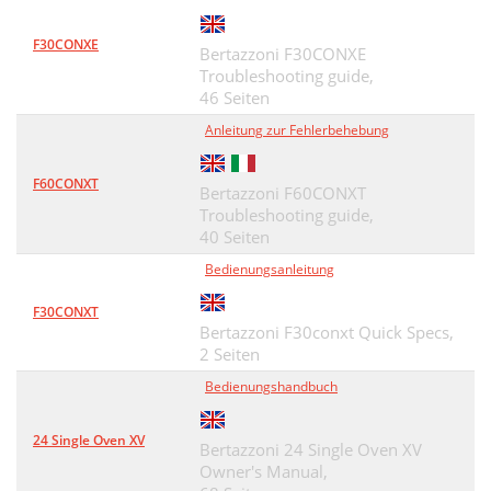
F30CONXE
Bertazzoni F30CONXE
Troubleshooting guide,
46 Seiten
Anleitung zur Fehlerbehebung
F60CONXT
Bertazzoni F60CONXT
Troubleshooting guide,
40 Seiten
Bedienungsanleitung
F30CONXT
Bertazzoni F30conxt Quick Specs,
2 Seiten
Bedienungshandbuch
24 Single Oven XV
Bertazzoni 24 Single Oven XV
Owner's Manual,