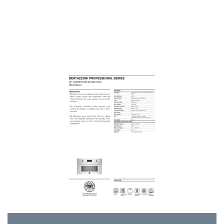
Fonctions de base
46
Fonctions spéciales
49
Alimentation en eau
50
Tableaux et conseils
52
Cuisiner au gril
57
Cuisiner au L’Air Chaud
58
Entretien
60
Nettoyage et entretien
62
Accessoires
63
Caractéristiques techniques
65
Avant l'installation
66
Alimentation Electrique
66