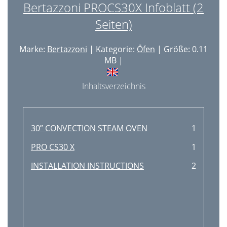
Cablage Necessaire
66
Bertazzoni PROCS30X Infoblatt (2
Connexions Electriques
67
Seiten)
Après l'installation
68
Marke:
Bertazzoni
| Kategorie:
Öfen
| Größe: 0.11
BERTAZZONI Distributor List
72
MB |
Inhaltsverzeichnis
30” CONVECTION STEAM OVEN
1
PRO CS30 X
1
INSTALLATION INSTRUCTIONS
2