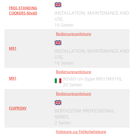
FREE-STANDING
INSTALLATION, MAINTENANCE AND
COOKERS 60x60
USE,
16 Seiten
Bedienungsanleitung
M91
INSTALLATION, MAINTENANCE AND
USE,
16 Seiten
Bedienungsanleitung
M91
90x60 cm (type M91/M91V),
20 Seiten
Bedienungsanleitung
F24PROXV
BERTAZZONI PROFESSIONAL
SERIES,
2 Seiten
Anleitung zur Fehlerbehebung