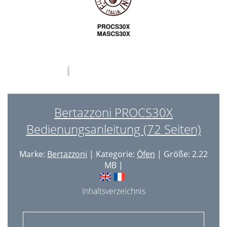
Accessoires
63
Caractéristiques techniques
65
Avant l'installation
66
Alimentation Electrique
66
Cablage Necessaire
66
Bertazzoni PROCS30X
Connexions Electriques
67
Bedienungsanleitung (72 Seiten)
Après l'installation
68
BERTAZZONI Distributor List
72
Marke:
Bertazzoni
| Kategorie:
Öfen
| Größe: 2.22
MB |
Inhaltsverzeichnis