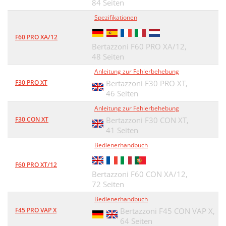
84 Seiten
Spezifikationen
F60 PRO XA/12
Bertazzoni F60 PRO XA/12,
48 Seiten
Anleitung zur Fehlerbehebung
F30 PRO XT
Bertazzoni F30 PRO XT,
46 Seiten
Anleitung zur Fehlerbehebung
F30 CON XT
Bertazzoni F30 CON XT,
41 Seiten
Bedienerhandbuch
F60 PRO XT/12
Bertazzoni F60 CON XA/12,
72 Seiten
Bedienerhandbuch
F45 PRO VAP X
Bertazzoni F45 CON VAP X,
64 Seiten