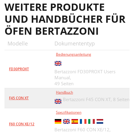
WEITERE PRODUKTE
UND HANDBÜCHER FÜR
ÖFEN BERTAZZONI
Modelle
Dokumententyp
Bedienungsanleitung
FD30PROXT
Bertazzoni FD30PROXT Users
Manual,
49 Seiten
Handbuch
F45 CON XT
Bertazzoni F45 CON XT,
8 Seiten
Spezifikationen
F60 CON XE/12
Bertazzoni F60 CON XE/12,