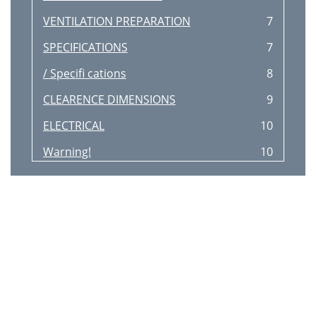
VENTILATION PREPARATION
7
SPECIFICATIONS
7
/ Speciﬁ cations
8
CLEARENCE DIMENSIONS
9
ELECTRICAL
10
Warning!
10
Electrical grounding
10
48 RIGHT SIDE
12
Simb. Description
13
GAS CONNECTION
14
PRESSURE REGULATOR
15
INSTALLATION
16