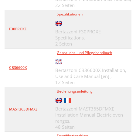
22 Seiten
Spezifikationen
F30PROXE
Bertazzoni F30PROXE
Specifications,
2 Seiten
Gebrauchs- und Pflegehandbuch
CB36600X
Bertazzoni CB36600X Installation,
Use and Care Manual [en] ,
12 Seiten
Bedienungsanleitung
Bertazzoni MAST365DFMXE
MAST365DFMXE
Installation Manual Electric oven
ranges,
48 Seiten
Spezifikationsblatt