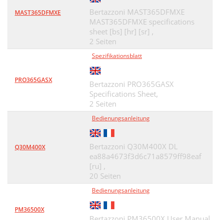
Bertazzoni MAST365DFMXE
MAST365DFMXE
MAST365DFMXE specifications
sheet [bs] [hr] [sr] ,
2 Seiten
Spezifikationsblatt
PRO365GASX
Bertazzoni PRO365GASX
Specifications Sheet,
2 Seiten
Bedienungsanleitung
Bertazzoni Q30M400X DL
Q30M400X
ea88a4673f3d6c71a8579ff98eaf
[ru] ,
20 Seiten
Bedienungsanleitung
PM36500X
Bertazzoni PM36500X User Manual,