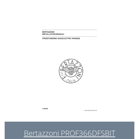
Bertazzoni PROF366DFSBIT