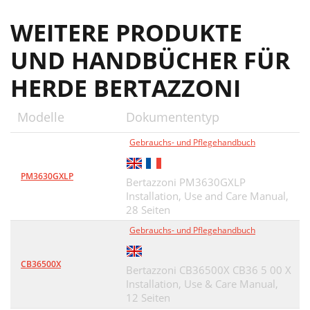
WEITERE PRODUKTE
UND HANDBÜCHER FÜR
HERDE BERTAZZONI
Modelle
Dokumententyp
Gebrauchs- und Pflegehandbuch
PM3630GXLP
Bertazzoni PM3630GXLP
Installation, Use and Care Manual,
28 Seiten
Gebrauchs- und Pflegehandbuch
CB36500X
Bertazzoni CB36500X CB36 5 00 X
Installation, Use & Care Manual,
12 Seiten