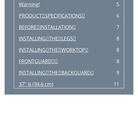
Warning!
5
PRODUCTSPECIFICATIONS
6
BEFOREINSTALLATION
7
INSTALLINGTHELEGS
8
INSTALLINGTHEWORKTOP
8
FRONTGUARD
8
INSTALLINGTHEBACKGUARD
9
37” ¼ (94,6 cm)
11
ELECTRICALCONNECTION
12
GASCONNECTION
13
GASCONVERSION
15
INSTALLATIONCHECKLlST
21