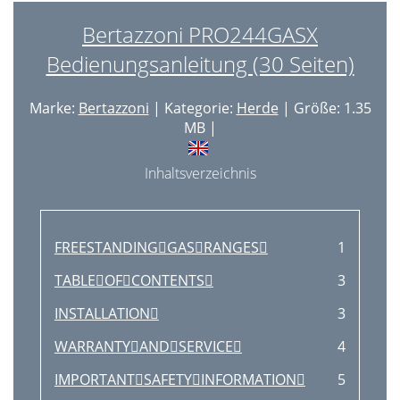
Bertazzoni PRO244GASX
Bedienungsanleitung (30 Seiten)
Marke:
Bertazzoni
| Kategorie:
Herde
| Größe: 1.35
MB |
Inhaltsverzeichnis
FREESTANDINGGASRANGES
1
TABLEOFCONTENTS
3
INSTALLATION
3
WARRANTYANDSERVICE
4
IMPORTANTSAFETYINFORMATION
5