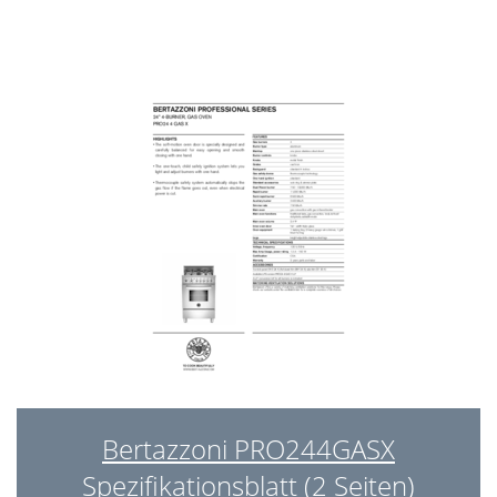
Bertazzoni PRO244GASX
Spezifikationsblatt (2 Seiten)