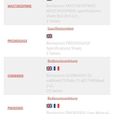
Bertazzoni MAST365DFMXE
MAST365DFMXE
MAST365DFMXE specifications
sheet [bs] [hr] [sr] ,
2 Seiten
Spezifikationsblatt
PRO365GASX
Bertazzoni PRO365GASX
Specifications Sheet,
2 Seiten
Bedienungsanleitung
Bertazzoni Q30M400X DL
Q30M400X
ea88a4673f3d6c71a8579ff98eaf
[ru] ,
20 Seiten
Bedienungsanleitung
PM36500X
Bertazzoni PM36500X User Manual,