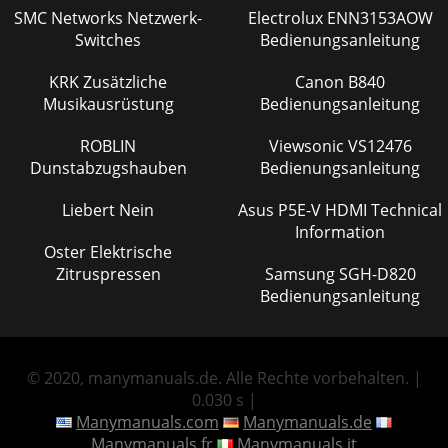
SMC Networks Netzwerk-
Electrolux ENN3153AOW
Switches
Bedienungsanleitung
KRK Zusätzliche
Canon B840
Musikausrüstung
Bedienungsanleitung
ROBLIN
Viewsonic VS12476
Dunstabzugshauben
Bedienungsanleitung
Liebert Nein
Asus P5E-V HDMI Technical
Information
Oster Elektrische
Zitruspressen
Samsung SGH-D820
Bedienungsanleitung
© 2020, manymanuals.de. Alle Rechte vorbehalten. |
0.030 s |
Manymanuals.com
Manymanuals.de
Manymanuals.fr
Manymanuals.it