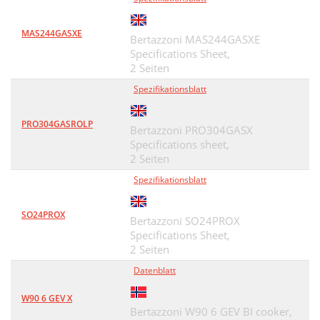
MAS244GASXE
Bertazzoni MAS244GASXE
Specifications Sheet,
2 Seiten
Spezifikationsblatt
PRO304GASROLP
Bertazzoni PRO304GASX
Specifications sheet,
2 Seiten
Spezifikationsblatt
SO24PROX
Bertazzoni SO24PROX
Specifications Sheet,
2 Seiten
Datenblatt
W90 6 GEV X
Bertazzoni W90 6 GEV BI cooker,