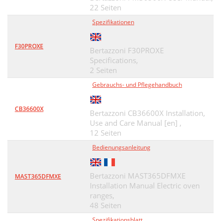
22 Seiten
Spezifikationen
F30PROXE
Bertazzoni F30PROXE
Specifications,
2 Seiten
Gebrauchs- und Pflegehandbuch
CB36600X
Bertazzoni CB36600X Installation,
Use and Care Manual [en] ,
12 Seiten
Bedienungsanleitung
Bertazzoni MAST365DFMXE
MAST365DFMXE
Installation Manual Electric oven
ranges,
48 Seiten
Spezifikationsblatt