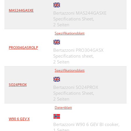
MAS244GASXE
Bertazzoni MAS244GASXE
Specifications Sheet,
2 Seiten
Spezifikationsblatt
PRO304GASROLP
Bertazzoni PRO304GASX
Specifications sheet,
2 Seiten
Spezifikationsblatt
SO24PROX
Bertazzoni SO24PROX
Specifications Sheet,
2 Seiten
Datenblatt
W90 6 GEV X
Bertazzoni W90 6 GEV BI cooker,
1 Seiten