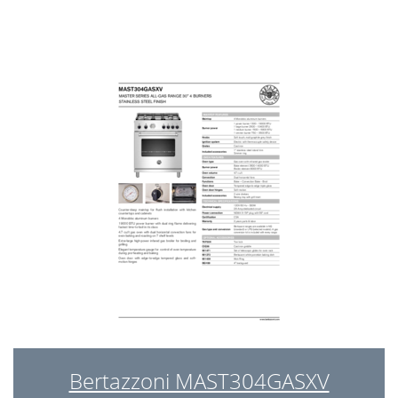
Bertazzoni MAST304GASXV