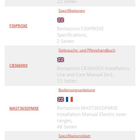
22 Seiten
Spezifikationen
F30PROXE
Bertazzoni F30PROXE
Specifications,
2 Seiten
Gebrauchs- und Pflegehandbuch
CB36600X
Bertazzoni CB36600X Installation,
Use and Care Manual [en] ,
12 Seiten
Bedienungsanleitung
Bertazzoni MAST365DFMXE
MAST365DFMXE
Installation Manual Electric oven
ranges,
48 Seiten
Spezifikationsblatt