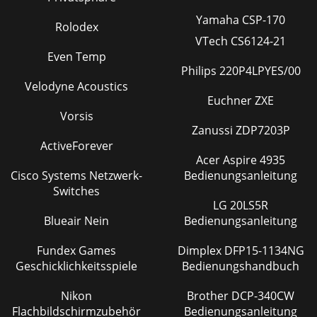
Yamaha CSP-170
Rolodex
VTech CS6124-21
Even Temp
Philips 220P4LPYES/00
Velodyne Acoustics
Euchner ZXE
Vorsis
Zanussi ZDP7203P
ActiveForever
Acer Aspire 4935
Cisco Systems Netzwerk-
Bedienungsanleitung
Switches
LG 20LS5R
Blueair Nein
Bedienungsanleitung
Fundex Games
Dimplex DFP15-1134NG
Geschicklichkeitsspiele
Bedienungshandbuch
Nikon
Brother DCP-340CW
Flachbildschirmzubehör
Bedienungsanleitung