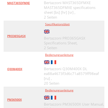
Bertazzoni MAST365DFMXE
MAST365DFMXE
MAST365DFMXE specifications
sheet [bs] [hr] [sr] ,
2 Seiten
Spezifikationsblatt
PRO365GASX
Bertazzoni PRO365GASX
Specifications Sheet,
2 Seiten
Bedienungsanleitung
Bertazzoni Q30M400X DL
Q30M400X
ea88a4673f3d6c71a8579ff98eaf
[ru] ,
20 Seiten
Bedienungsanleitung
PM36500X
Bertazzoni PM36500X User Manual,