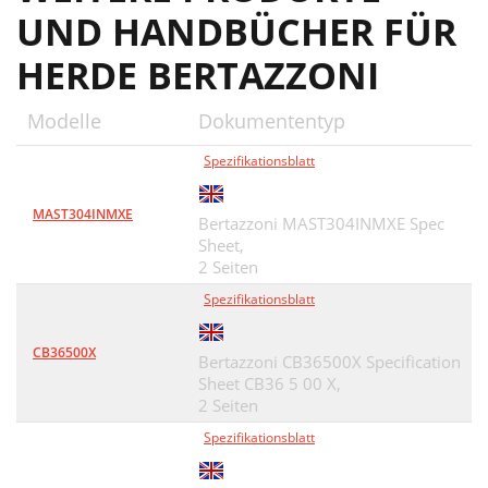
UND HANDBÜCHER FÜR
HERDE BERTAZZONI
Modelle
Dokumententyp
Spezifikationsblatt
MAST304INMXE
Bertazzoni MAST304INMXE Spec
Sheet,
2 Seiten
Spezifikationsblatt
CB36500X
Bertazzoni CB36500X Specification
Sheet CB36 5 00 X,
2 Seiten
Spezifikationsblatt