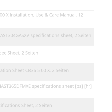
0 X Installation, Use & Care Manual,
12
ST304GASXV specifications sheet,
2 Seiten
pec Sheet,
2 Seiten
ation Sheet CB36 5 00 X,
2 Seiten
ST365DFMXE specifications sheet [bs] [hr]
fications Sheet,
2 Seiten