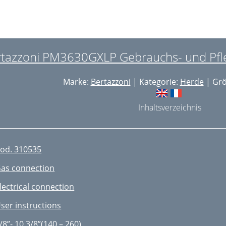
tazzoni PM3630GXLP Gebrauchs- und Pfl
Marke:
Bertazzoni
| Kategorie:
Herde
| Grö
Inhaltsverzeichnis
od. 310535
as connection
lectrical connection
ser instructions
/8”- 10 3/8”(140 – 260)