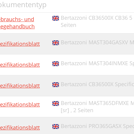
okumententyp
Bertazzoni CB36500X CB36 5 0
brauchs- und
Seiten
legehandbuch
Bertazzoni MAST304GASXV MA
ezifikationsblatt
Bertazzoni MAST304INMXE S
ezifikationsblatt
Bertazzoni CB36500X Specific
ezifikationsblatt
Bertazzoni MAST365DFMXE MA
ezifikationsblatt
[sr] ,
2 Seiten
Bertazzoni PRO365GASX Speci
ezifikationsblatt