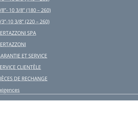
/8”- 10 3/8” (180 – 260)
/3”-10 3/8” (220 – 260)
ERTAZZONI SPA
ERTAZZONI
ARANTIE ET SERVICE
ERVICE CLIENTÈLE
IÈCES DE RECHANGE
xigences
ranchement du gaz
ranchement électrique
escriptions
/8”- 103/8”(140 – 260)