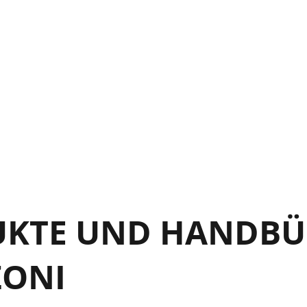
/8”- 103/8” (180 – 260)
/3”-103/8” (220 – 260)
ig.7 Fig.8
ig.18
UKTE UND HANDBÜ
ZONI