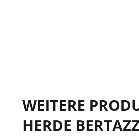
7
2
F
F
WEITERE PROD
HERDE BERTAZ