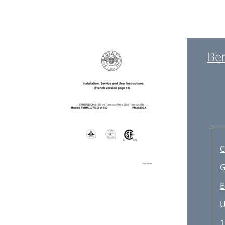
Ber
C
G
E
U
1