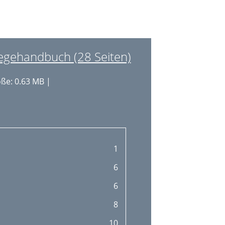
egehandbuch (28 Seiten)
ße: 0.63 MB |
1
6
6
8
10