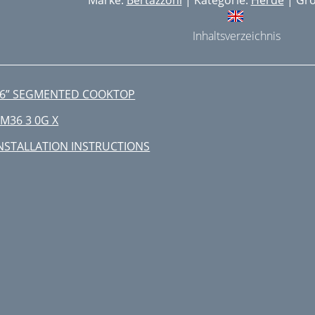
Marke:
Bertazzoni
| Kategorie:
Herde
| Grö
Inhaltsverzeichnis
6” SEGMENTED COOKTOP
M36 3 0G X
NSTALLATION INSTRUCTIONS