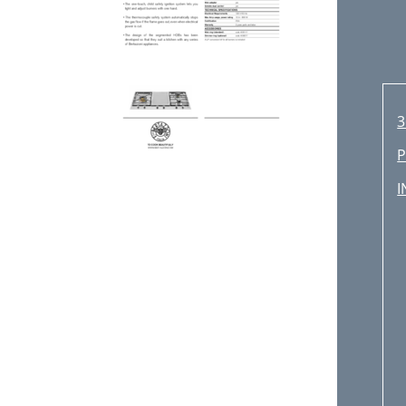
3
P
I