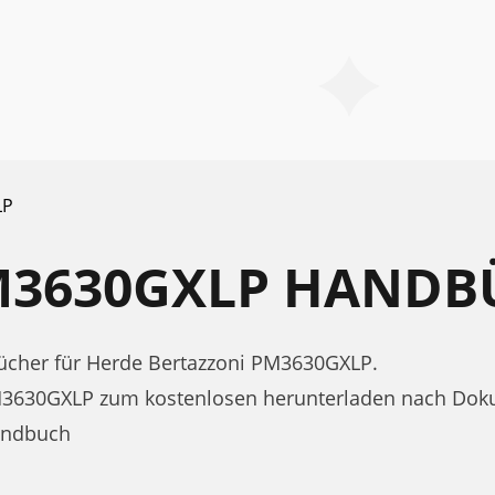
LP
M3630GXLP HANDB
cher für Herde Bertazzoni PM3630GXLP.
PM3630GXLP zum kostenlosen herunterladen nach Dok
handbuch