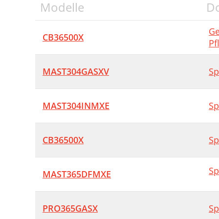
Modelle
D
Ge
CB36500X
Pf
MAST304GASXV
Sp
MAST304INMXE
Sp
CB36500X
Sp
Sp
MAST365DFMXE
PRO365GASX
Sp