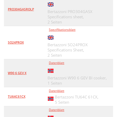
PRO304GASROLP
Bertazzoni PRO304GASX
Specifications sheet,
2 Seiten
Spezifikationsblatt
SO24PROX
Bertazzoni SO24PROX
Specifications Sheet,
2 Seiten
Datenblatt
W90 6 GEV X
Bertazzoni W90 6 GEV BI cooker,
1 Seiten
Datenblatt
TU64C61CX
Bertazzoni TU64C 61CX,
5 Seiten
Datenblatt