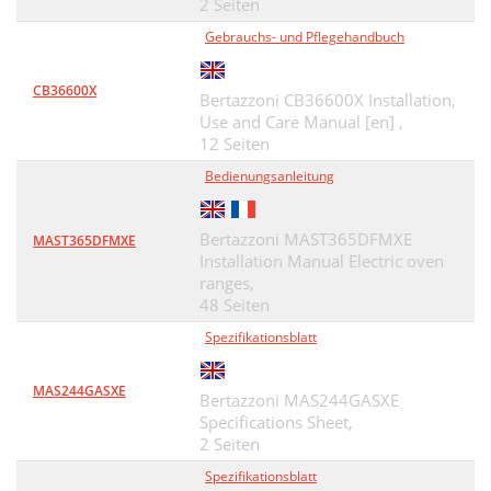
2 Seiten
Gebrauchs- und Pflegehandbuch
CB36600X
Bertazzoni CB36600X Installation,
Use and Care Manual [en] ,
12 Seiten
Bedienungsanleitung
Bertazzoni MAST365DFMXE
MAST365DFMXE
Installation Manual Electric oven
ranges,
48 Seiten
Spezifikationsblatt
MAS244GASXE
Bertazzoni MAS244GASXE
Specifications Sheet,
2 Seiten
Spezifikationsblatt