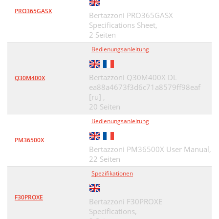
PRO365GASX
Bertazzoni PRO365GASX
Specifications Sheet,
2 Seiten
Bedienungsanleitung
Bertazzoni Q30M400X DL
Q30M400X
ea88a4673f3d6c71a8579ff98eaf
[ru] ,
20 Seiten
Bedienungsanleitung
PM36500X
Bertazzoni PM36500X User Manual,
22 Seiten
Spezifikationen
F30PROXE
Bertazzoni F30PROXE
Specifications,