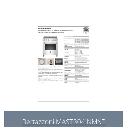
Bertazzoni MAST304INMXE