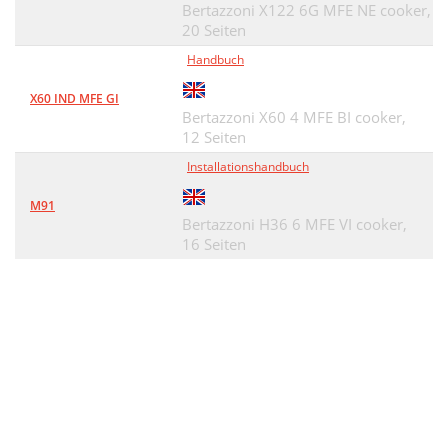
Bertazzoni X122 6G MFE NE cooker,
20 Seiten
Handbuch
X60 IND MFE GI
Bertazzoni X60 4 MFE BI cooker,
12 Seiten
Installationshandbuch
M91
Bertazzoni H36 6 MFE VI cooker,
16 Seiten