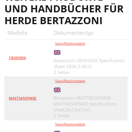
UND HANDBÜCHER FÜR
HERDE BERTAZZONI
Modelle
Dokumententyp
Spezifikationsblatt
CB36500X
Bertazzoni CB36500X Specification
Sheet CB36 5 00 X,
2 Seiten
Spezifikationsblatt
Bertazzoni MAST365DFMXE
MAST365DFMXE
MAST365DFMXE specifications
sheet [bs] [hr] [sr] ,
2 Seiten
Spezifikationsblatt