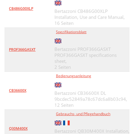
CB486G00XLP
Bertazzoni CB486G00XLP
Installation, Use and Care Manual,
16 Seiten
Spezifikationsblatt
Bertazzoni PROF366GASXT
PROF366GASXT
PROF366GASXT specifications
sheet,
2 Seiten
Bedienungsanleitung
CB36600X
Bertazzoni CB36600X DL
9bcdec52849a78c67dc6a8b03c94,
12 Seiten
Gebrauchs- und Pflegehandbuch
Q30M400X
Bertazzoni QB30M400X Installation,