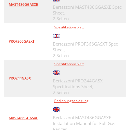
MAST486GGASXE
Bertazzoni MAST486GGASXE Spec
Sheet,
2 Seiten
Spezifikationsblatt
PROF366GASXT
Bertazzoni PROF366GASXT Spec
Sheet,
2 Seiten
Spezifikationsblatt
PRO244GASX
Bertazzoni PRO244GASX
Specifications Sheet,
2 Seiten
Bedienungsanleitung
Bertazzoni MAST486GGASXE
MAST486GGASXE
Installation Manual for Full Gas
Ranges,