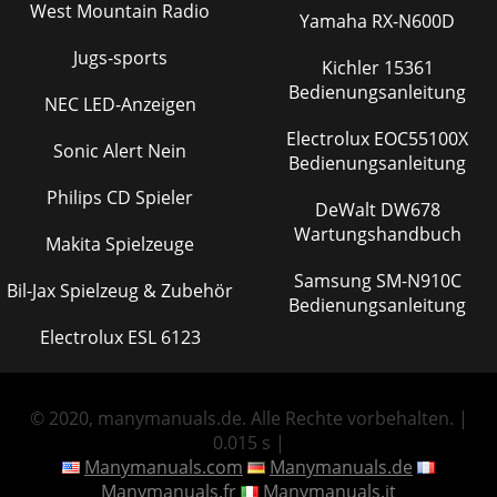
West Mountain Radio
Yamaha RX-N600D
Jugs-sports
Kichler 15361
Bedienungsanleitung
NEC LED-Anzeigen
Electrolux EOC55100X
Sonic Alert Nein
Bedienungsanleitung
Philips CD Spieler
DeWalt DW678
Wartungshandbuch
Makita Spielzeuge
Samsung SM-N910C
Bil-Jax Spielzeug & Zubehör
Bedienungsanleitung
Electrolux ESL 6123
© 2020, manymanuals.de. Alle Rechte vorbehalten. |
0.015 s |
Manymanuals.com
Manymanuals.de
Manymanuals.fr
Manymanuals.it