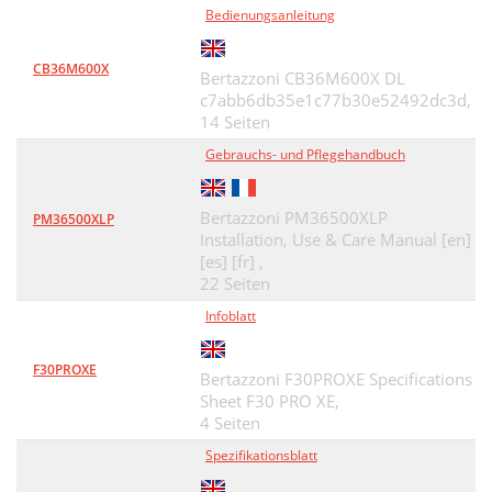
Bedienungsanleitung
CB36M600X
Bertazzoni CB36M600X DL
c7abb6db35e1c77b30e52492dc3d,
14 Seiten
Gebrauchs- und Pflegehandbuch
Bertazzoni PM36500XLP
PM36500XLP
Installation, Use & Care Manual [en]
[es] [fr] ,
22 Seiten
Infoblatt
F30PROXE
Bertazzoni F30PROXE Specifications
Sheet F30 PRO XE,
4 Seiten
Spezifikationsblatt