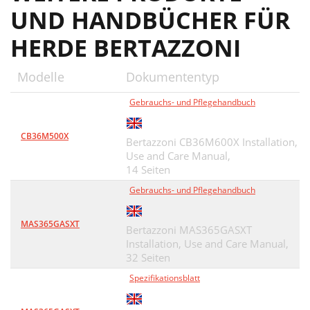
UND HANDBÜCHER FÜR
HERDE BERTAZZONI
Modelle
Dokumententyp
Gebrauchs- und Pflegehandbuch
CB36M500X
Bertazzoni CB36M600X Installation,
Use and Care Manual,
14 Seiten
Gebrauchs- und Pflegehandbuch
MAS365GASXT
Bertazzoni MAS365GASXT
Installation, Use and Care Manual,
32 Seiten
Spezifikationsblatt