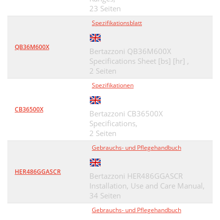
23 Seiten
Spezifikationsblatt
QB36M600X
Bertazzoni QB36M600X
Specifications Sheet [bs] [hr] ,
2 Seiten
Spezifikationen
CB36500X
Bertazzoni CB36500X
Specifications,
2 Seiten
Gebrauchs- und Pflegehandbuch
HER486GGASCR
Bertazzoni HER486GGASCR
Installation, Use and Care Manual,
34 Seiten
Gebrauchs- und Pflegehandbuch