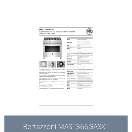
Bertazzoni MAST366GASXT