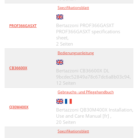
Spezifikationsblatt
Bertazzoni PROF366GASXT
PROF366GASXT
PROF366GASXT specifications
sheet,
2 Seiten
Bedienungsanleitung
CB36600X
Bertazzoni CB36600X DL
9bcdec52849a78c67dc6a8b03c94,
12 Seiten
Gebrauchs- und Pflegehandbuch
Q30M400X
Bertazzoni QB30M400X Installation,
Use and Care Manual [fr] ,
20 Seiten
Spezifikationsblatt