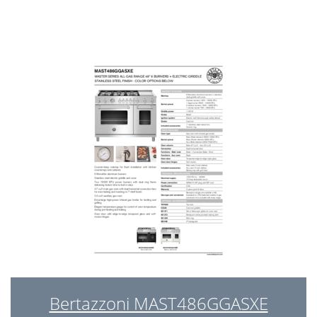
Bertazzoni MAST486GGASXE