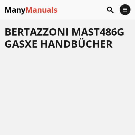
Many
Manuals
BERTAZZONI MAST486G
GASXE HANDBÜCHER