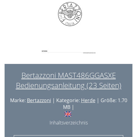
Bertazzoni MAST486GGASXE
Bedienungsanleitung (23 Seiten)
Marke:
Bertazzoni
| Kategorie:
Herde
| Größe: 1.70
MB |
Inhaltsverzeichnis