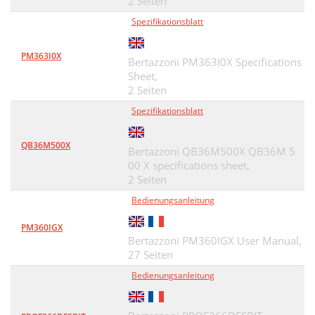
2 Seiten
Spezifikationsblatt
PM363I0X
Bertazzoni PM363I0X Specifications
Sheet,
2 Seiten
Spezifikationsblatt
QB36M500X
Bertazzoni QB36M500X QB36M 5
00 X specifications sheet,
2 Seiten
Bedienungsanleitung
PM360IGX
Bertazzoni PM360IGX User Manual,
27 Seiten
Bedienungsanleitung