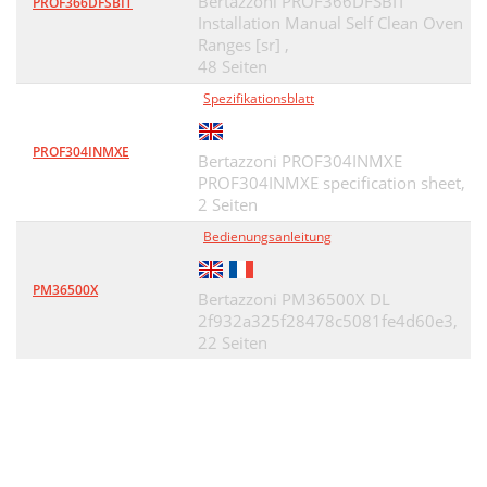
Bertazzoni PROF366DFSBIT
PROF366DFSBIT
Installation Manual Self Clean Oven
Ranges [sr] ,
48 Seiten
Spezifikationsblatt
PROF304INMXE
Bertazzoni PROF304INMXE
PROF304INMXE specification sheet,
2 Seiten
Bedienungsanleitung
PM36500X
Bertazzoni PM36500X DL
2f932a325f28478c5081fe4d60e3,
22 Seiten