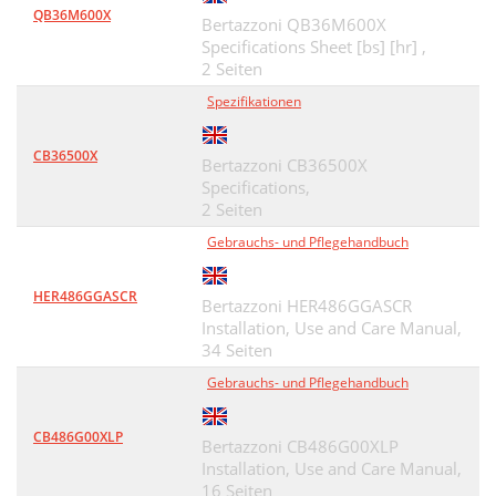
QB36M600X
Bertazzoni QB36M600X
Specifications Sheet [bs] [hr] ,
2 Seiten
Spezifikationen
CB36500X
Bertazzoni CB36500X
Specifications,
2 Seiten
Gebrauchs- und Pflegehandbuch
HER486GGASCR
Bertazzoni HER486GGASCR
Installation, Use and Care Manual,
34 Seiten
Gebrauchs- und Pflegehandbuch
CB486G00XLP
Bertazzoni CB486G00XLP
Installation, Use and Care Manual,
16 Seiten