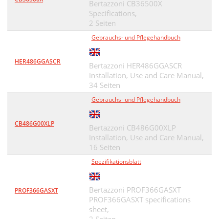
Bertazzoni CB36500X
Specifications,
2 Seiten
Gebrauchs- und Pflegehandbuch
HER486GGASCR
Bertazzoni HER486GGASCR
Installation, Use and Care Manual,
34 Seiten
Gebrauchs- und Pflegehandbuch
CB486G00XLP
Bertazzoni CB486G00XLP
Installation, Use and Care Manual,
16 Seiten
Spezifikationsblatt
Bertazzoni PROF366GASXT
PROF366GASXT
PROF366GASXT specifications
sheet,