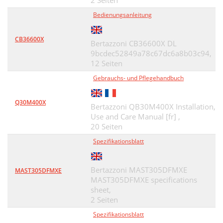
2 Seiten
Bedienungsanleitung
CB36600X
Bertazzoni CB36600X DL
9bcdec52849a78c67dc6a8b03c94,
12 Seiten
Gebrauchs- und Pflegehandbuch
Q30M400X
Bertazzoni QB30M400X Installation,
Use and Care Manual [fr] ,
20 Seiten
Spezifikationsblatt
Bertazzoni MAST305DFMXE
MAST305DFMXE
MAST305DFMXE specifications
sheet,
2 Seiten
Spezifikationsblatt