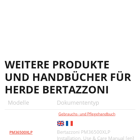
WEITERE PRODUKTE
UND HANDBÜCHER FÜR
HERDE BERTAZZONI
Modelle
Dokumententyp
Gebrauchs- und Pflegehandbuch
Bertazzoni PM36500XLP
PM36500XLP
Installation, Use & Care Manual [en]