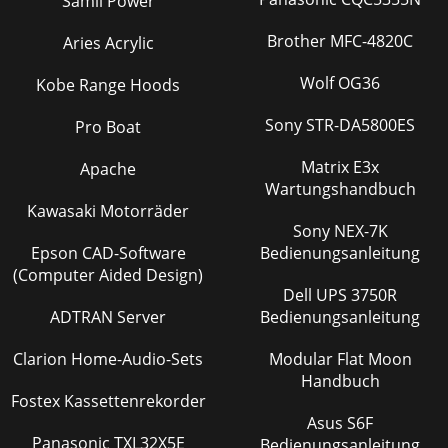
Samil Power
Brother MFC-4820C
Aries Acrylic
Wolf OG36
Kobe Range Hoods
Sony STR-DA5800ES
Pro Boat
Matrix E3x
Apache
Wartungshandbuch
Kawasaki Motorräder
Sony NEX-7K
Epson CAD-Software
Bedienungsanleitung
(Computer Aided Design)
Dell UPS 3750R
ADTRAN Server
Bedienungsanleitung
Clarion Home-Audio-Sets
Modular Flat Moon
Handbuch
Fostex Kassettenrekorder
Asus S6F
Panasonic TXL32X5E
Bedienungsanleitung