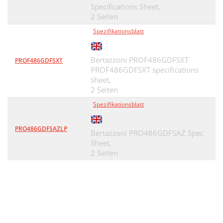
Specifications Sheet,
2 Seiten
Spezifikationsblatt
Bertazzoni PROF486GDFSXT
PROF486GDFSXT
PROF486GDFSXT specifications
sheet,
2 Seiten
Spezifikationsblatt
PRO486GDFSAZLP
Bertazzoni PRO486GDFSAZ Spec
Sheet,
2 Seiten