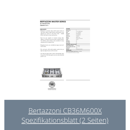
Bertazzoni CB36M600X
Spezifikationsblatt (2 Seiten)