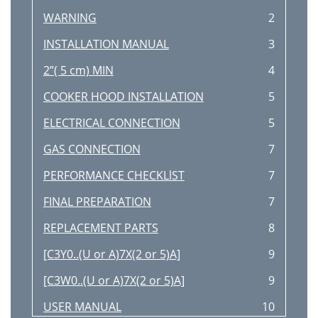
WARNING
2
INSTALLATION MANUAL
3
2”( 5 cm) MIN
4
COOKER HOOD INSTALLATION
5
ELECTRICAL CONNECTION
5
GAS CONNECTION
7
PERFORMANCE CHECKLlST
7
FINAL PREPARATION
7
REPLACEMENT PARTS
8
[C3Y0..(U or A)7X(2 or 5)A]
9
[C3W0..(U or A)7X(2 or 5)A]
9
USER MANUAL
10