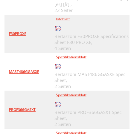
[es] [fr] ,
22 Seiten
Infoblatt
F30PROXE
Bertazzoni F30PROXE Specifications
Sheet F30 PRO XE,
4 Seiten
Spezifikationsblatt
MAST486GGASXE
Bertazzoni MAST486GGASXE Spec
Sheet,
2 Seiten
Spezifikationsblatt
PROF366GASXT
Bertazzoni PROF366GASXT Spec
Sheet,
2 Seiten
Spezifikationsblatt