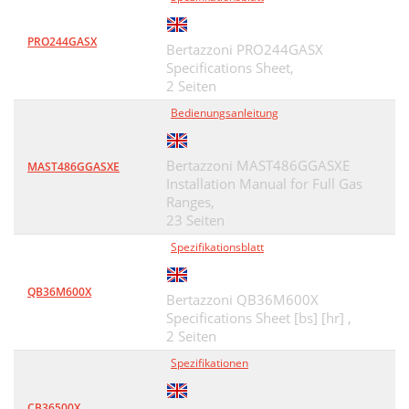
PRO244GASX
Bertazzoni PRO244GASX
Specifications Sheet,
2 Seiten
Bedienungsanleitung
Bertazzoni MAST486GGASXE
MAST486GGASXE
Installation Manual for Full Gas
Ranges,
23 Seiten
Spezifikationsblatt
QB36M600X
Bertazzoni QB36M600X
Specifications Sheet [bs] [hr] ,
2 Seiten
Spezifikationen
CB36500X