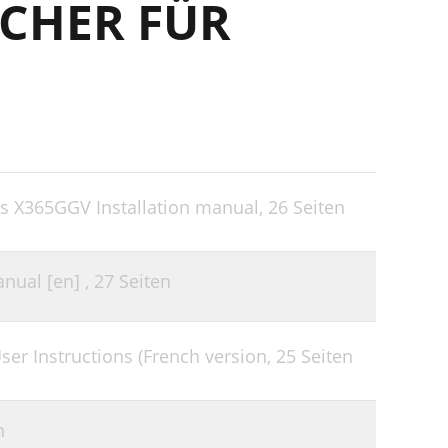
CHER FÜR
es X365GGV Installation manual,
26 Seiten
anual [en] ,
27 Seiten
User Instructions (French version,
25 Seiten
n