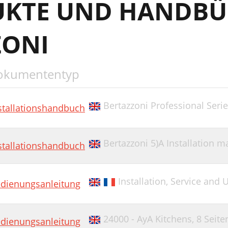
UKTE UND HANDBÜ
ZONI
okumententyp
Bertazzoni Professional Seri
stallationshandbuch
Bertazzoni 5)A Installation m
stallationshandbuch
Installation, Service and 
dienungsanleitung
24000 - AyA Kitchens,
8 Seite
dienungsanleitung