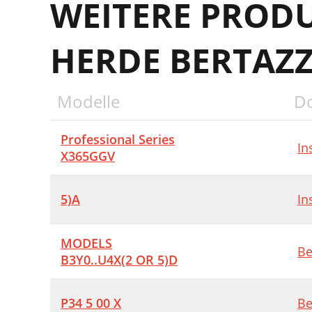
WEITERE PROD
HERDE BERTAZ
Modelle
D
Professional Series
In
X365GGV
5)A
In
MODELS
Be
B3Y0..U4X(2 OR 5)D
P34 5 00 X
Be