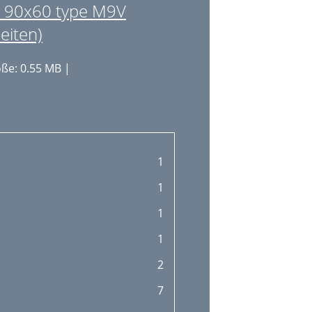
 90x60 type M9V
eiten)
ße: 0.55 MB |
1
1
1
1
2
7