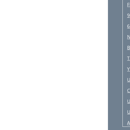
F
9
6
N
T
Y
U
C
U
U
A