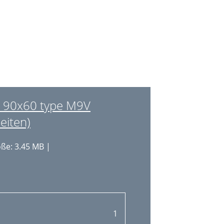
 90x60 type M9V
eiten)
ße: 3.45 MB |
1