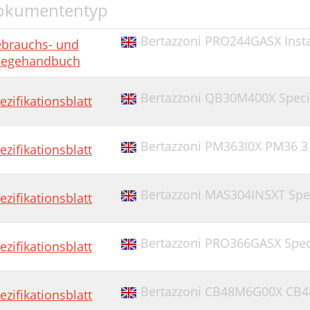
okumententyp
Bertazzoni PRO244GASX Insta
brauchs- und
legehandbuch
Bertazzoni QB30M400X Specif
ezifikationsblatt
Bertazzoni PM363I0X PM36 3 I
ezifikationsblatt
Bertazzoni MAS304INSXT Spec
ezifikationsblatt
Bertazzoni PRO366GASX Speci
ezifikationsblatt
Bertazzoni CB48M6G00X CB48
ezifikationsblatt