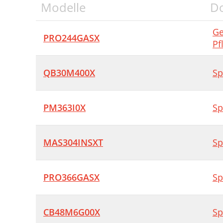
Modelle
D
Ge
PRO244GASX
Pf
QB30M400X
Sp
PM363I0X
Sp
MAS304INSXT
Sp
PRO366GASX
Sp
CB48M6G00X
Sp