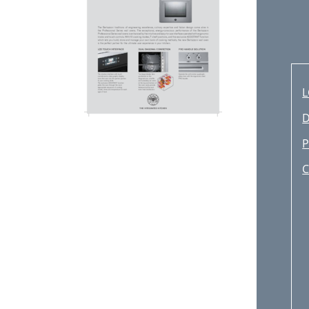
L
D
P
C