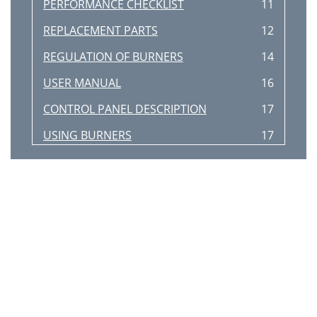
PERFORMANCE CHECKLlST
11
REPLACEMENT PARTS
12
REGULATION OF BURNERS
14
USER MANUAL
16
CONTROL PANEL DESCRIPTION
17
USING BURNERS
17
USING THE GAS OVEN
18
USING THE GAS BROILER
20
CLEANING THE APPLIANCE:
21
BERTAZZONI SPA
22