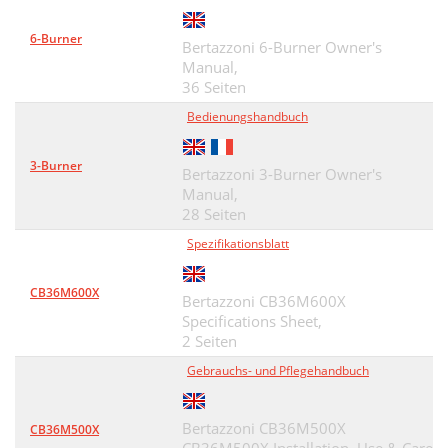
6-Burner
Bertazzoni 6-Burner Owner's
Manual,
36 Seiten
Bedienungshandbuch
3-Burner
Bertazzoni 3-Burner Owner's
Manual,
28 Seiten
Spezifikationsblatt
CB36M600X
Bertazzoni CB36M600X
Specifications Sheet,
2 Seiten
Gebrauchs- und Pflegehandbuch
Bertazzoni CB36M500X
CB36M500X