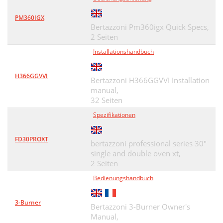
PM360IGX
Bertazzoni Pm360igx Quick Specs,
2 Seiten
Installationshandbuch
H366GGVVI
Bertazzoni H366GGVVI Installation
manual,
32 Seiten
Spezifikationen
FD30PROXT
bertazzoni professional series 30"
single and double oven xt,
2 Seiten
Bedienungshandbuch
3-Burner
Bertazzoni 3-Burner Owner's
Manual,