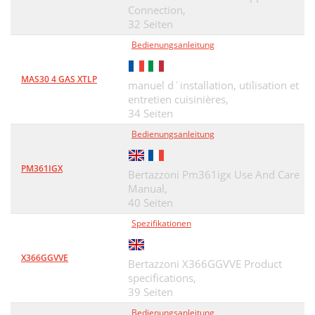
Connection,
32 Seiten
Bedienungsanleitung
MAS30 4 GAS XTLP
manuel d`installation, utilisation et
entretien cuisinières,
34 Seiten
Bedienungsanleitung
PM361IGX
Bertazzoni Pm361igx Use And Care
Manual,
40 Seiten
Spezifikationen
X366GGVVE
Bertazzoni X366GGVVE Product
specifications,
39 Seiten
Bedienungsanleitung