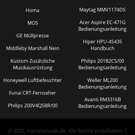
Maytag MMV1174DS
Homa
Acer Aspire EC-471G
MOS
Bedienungsanleitung
GE Müllpresse
Hiper HPU-4S435
Middleby Marshall Nein
Handbuch
Kustom Zusätzliche
Philips 201B2CS/00
Musikausrüstung
Bedienungsanleitung
Honeywell Luftbefeuchter
Weller ML200
Bedienungsanleitung
Funai CRT-Fernseher
Avanti RM3316B
Philips 200V4QSBR/00
Bedienungsanleitung
© 2020, manymanuals.de. Alle Rechte vorbehalten. |