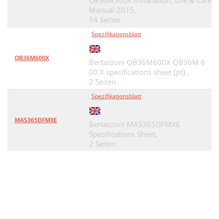
CB36M500X Installation, Use & Care
Manual 2015,
14 Seiten
Spezifikationsblatt
QB36M600X
Bertazzoni QB36M600X QB36M 6
00 X specifications sheet [pt] ,
2 Seiten
Spezifikationsblatt
MAS365DFMXE
Bertazzoni MAS365DFMXE
Specifications Sheet,
2 Seiten