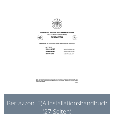
Bertazzoni 5)A Installationshandbuch
(27 Seiten)