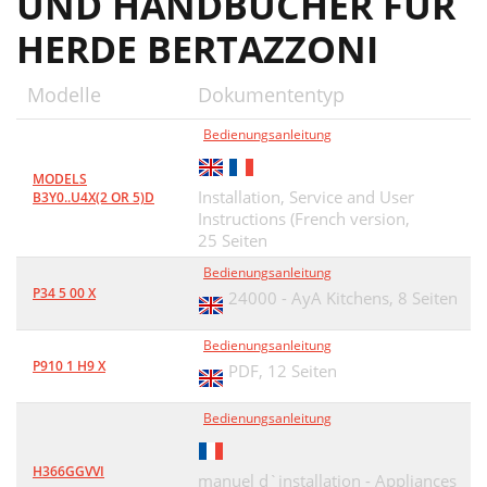
UND HANDBÜCHER FÜR
HERDE BERTAZZONI
Modelle
Dokumententyp
Bedienungsanleitung
MODELS
Installation, Service and User
B3Y0..U4X(2 OR 5)D
Instructions (French version,
25 Seiten
Bedienungsanleitung
P34 5 00 X
24000 - AyA Kitchens,
8 Seiten
Bedienungsanleitung
P910 1 H9 X
PDF,
12 Seiten
Bedienungsanleitung
H366GGVVI
manuel d`installation - Appliances