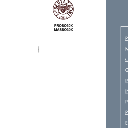
C
G
I
I
P
P
E