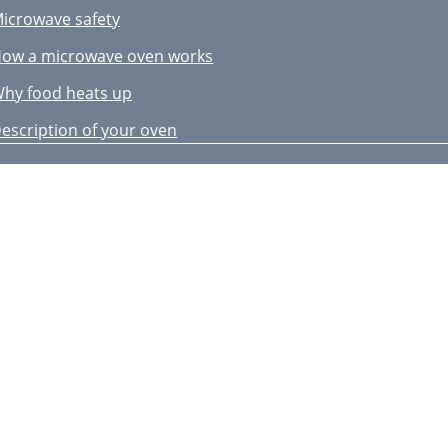
icrowave safety
ow a microwave oven works
hy food heats up
escription of your oven
asic settings
asic Functions
pecial Functions
hen the oven is working
efrosting
ooking with the Broiler
oasting and baking
able of Ovenware