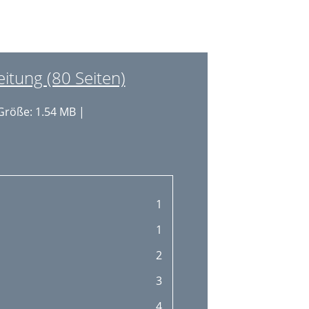
32
32
33
tung (80 Seiten)
33
Größe: 1.54 MB |
34
35
35
36
1
39
1
40
2
41
3
41
4