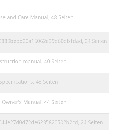
73
39
73
se and Care Manual,
48 Seiten
40
74
41
75
41
 2889bebd20a15062e39d60bb1dad,
24 Seiten
80
43
struction manual,
40 Seiten
43
48
pecifications,
48 Seiten
50
52
n Owner's Manual,
44 Seiten
55
56
6044e27d0d72de6235820502b2cd,
24 Seiten
58