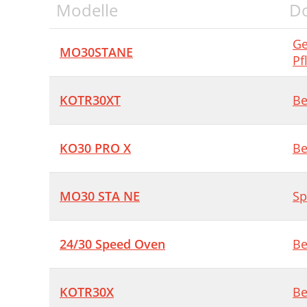
A
Modelle
D
S
C
I
Ge
MO30STANE
C
Pf
C
A
KOTR30XT
Be
B
P
U
KO30 PRO X
Be
D
R
MO30 STA NE
Sp
F
24/30 Speed Oven
Be
(
F
KOTR30X
Be
D