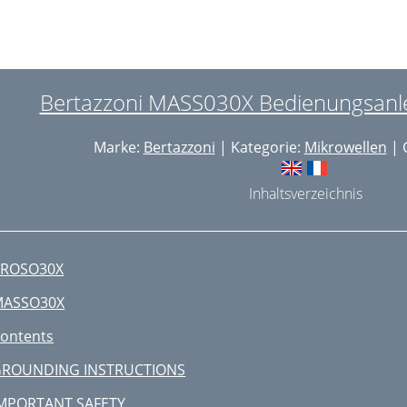
ront surface
ven interior
ven ceiling
Bertazzoni MASS030X Bedienungsanlei
ccessories
Marke:
Bertazzoni
| Kategorie:
Mikrowellen
| 
ubstitution of light bulb
7/32  18 45/64  21 11/32
Inhaltsverzeichnis
7/32  8 17/64  15 23/64
nstallation instructions
PROSO30X
ommaire
MASSO30X
NSTRUCTIONS POUR LIER À LA
ontents
ONSIGNES DE SÉCURITÉ
ROUNDING INSTRUCTIONS
IMPORTANTES
MPORTANT SAFETY