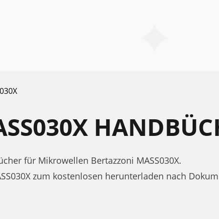
030X
ASS030X HANDBÜC
cher für Mikrowellen Bertazzoni MASS030X.
ASS030X zum kostenlosen herunterladen nach Dokume