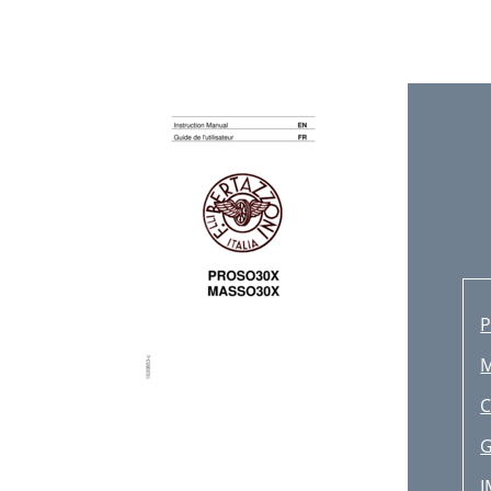
F
O
O
A
S
2
1
I
S
I
C
C
G
I