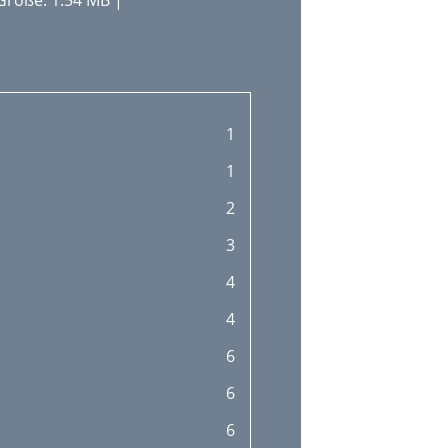
Größe: 1.54 MB |
1
1
2
3
4
4
6
6
6