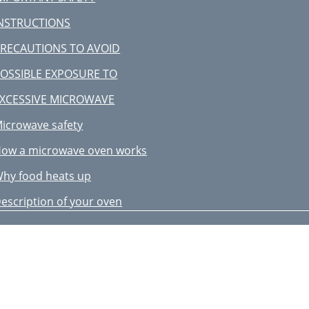
RÉCAUTIONS POUR ÉVITER
NSTRUCTIONS
NE EXPOSITION AUX MICRO
RECAUTIONS TO AVOID
escription du four
OSSIBLE EXPOSURE TO
églages de base
XCESSIVE MICROWAVE
onctions de base
icrowave safety
minutes)
ow a microwave oven works
onctions spéciales
hy food heats up
écongélation
escription of your oven
uisiner aux micro-ondes
asic settings
uisiner au grill
asic Functions
ôtir et cuire
pecial Functions
liment
hen the oven is working