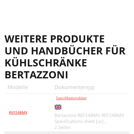
WEITERE PRODUKTE
UND HANDBÜCHER FÜR
KÜHLSCHRÄNKE
BERTAZZONI
Modelle
Dokumententyp
Spezifikationsblatt
REF24BMX
Bertazzoni REF24BMX REF24BMX
Specifications sheet [ur] ,
2 Seiten