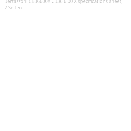
Bertazzoni CB36600X CB36 6 00 X specifications sheet,
2 Seiten