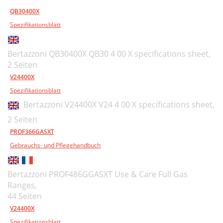
QB30400X
Spezifikationsblatt
Bertazzoni QB30400X QB30 4 00 X specifications sheet,
2 Seiten
V24400X
Spezifikationsblatt
Bertazzoni V24400X V24 4 00 X specifications sheet,
2 Seiten
PROF366GASXT
Gebrauchs- und Pflegehandbuch
Bertazzoni PROF486GGASXT Use & Care Full Gas
Ranges,
44 Seiten
V24400X
Spezifikationsblatt