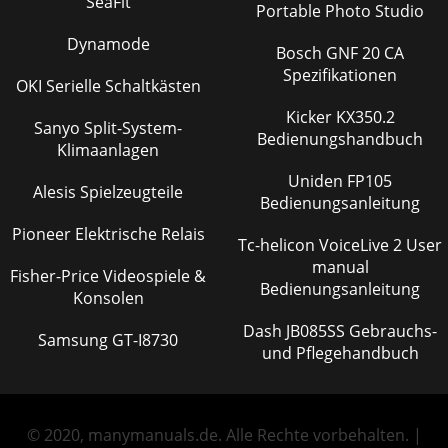
SeaFit
Portable Photo Studio
Dynamode
Bosch GNF 20 CA
Spezifikationen
OKI Serielle Schaltkästen
Kicker KX350.2
Sanyo Split-System-
Bedienungshandbuch
Klimaanlagen
Uniden FP105
Alesis Spielzeugteile
Bedienungsanleitung
Pioneer Elektrische Relais
Tc-helicon VoiceLive 2 User
manual
Fisher-Price Videospiele &
Bedienungsanleitung
Konsolen
Dash JB085SS Gebrauchs-
Samsung GT-I8730
und Pflegehandbuch
© 2020, manymanuals.de. Alle Rechte vorbehalten. |