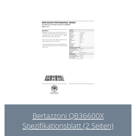
Bertazzoni QB36600X
Spezifikationsblatt (2 Seiten)