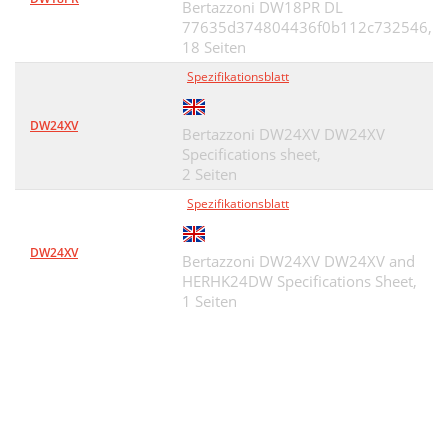
Bertazzoni DW18PR DL
77635d374804436f0b112c732546,
18 Seiten
Spezifikationsblatt
DW24XV
Bertazzoni DW24XV DW24XV
Specifications sheet,
2 Seiten
Spezifikationsblatt
DW24XV
Bertazzoni DW24XV DW24XV and
HERHK24DW Specifications Sheet,
1 Seiten