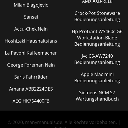
AMX AXB-REL8
Milan Blagojevic
Crock-Pot Stoneware
Sansei
Bedienungsanleitung
Accu-Chek Nein
Hp ProLiant WS460c G6
Workstation-Blade
Hoshizaki Haushaltsfans
Bedienungsanleitung
La Pavoni Kaffeemacher
Jvc CS-AW7240
Bedienungsanleitung
George Foreman Nein
Apple Mac mini
Saris Fahrräder
Bedienungsanleitung
Amana ABB2224DES
Siemens NCM S7
Wartungshandbuch
AEG HK764400FB
© 2020, manymanuals.de. Alle Rechte vorbehalten. |