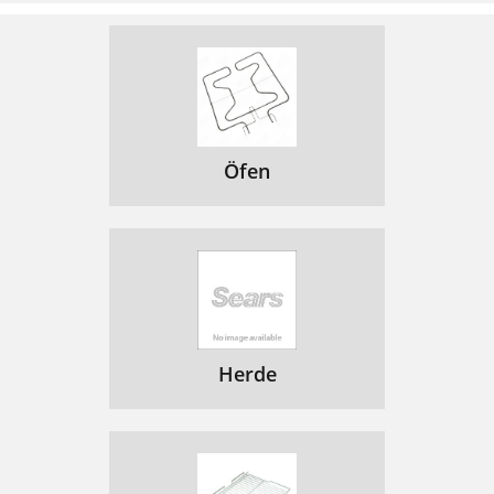
Öfen
Herde