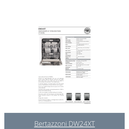
Bertazzoni DW24XT