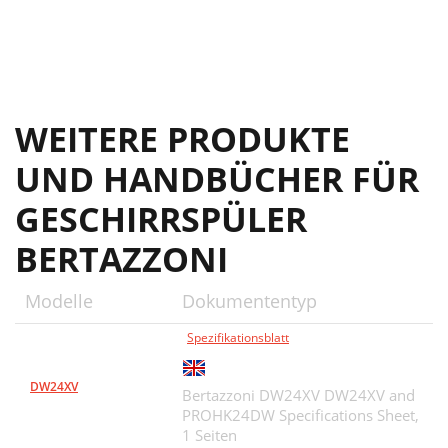
WEITERE PRODUKTE
UND HANDBÜCHER FÜR
GESCHIRRSPÜLER
BERTAZZONI
Modelle
Dokumententyp
Spezifikationsblatt
DW24XV
Bertazzoni DW24XV DW24XV and
PROHK24DW Specifications Sheet,
1 Seiten