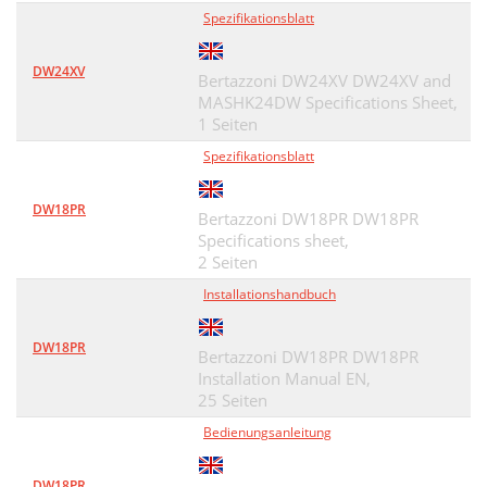
Spezifikationsblatt
DW24XV
Bertazzoni DW24XV DW24XV and
MASHK24DW Specifications Sheet,
1 Seiten
Spezifikationsblatt
DW18PR
Bertazzoni DW18PR DW18PR
Specifications sheet,
2 Seiten
Installationshandbuch
DW18PR
Bertazzoni DW18PR DW18PR
Installation Manual EN,
25 Seiten
Bedienungsanleitung
DW18PR